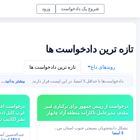
شروع یک دادخواست
ورود
تازه ترین دادخواست ها
روندهای داغ
تازه ترین دادخواست ها
دادخواست‌ها با حداقل 5 امضا، در این لیست قرار دارند.
بیشتر بدانید...
درخواست از رییس جمهور برای برکناری امیر
درخواست اعاد
مقدم، مدیرعامل ناکارامد منطقه آزاد چابهار
غرب کابل (دش
نشر اکاذیب 
و خبرگزاری صد
تشکل دانشجویان بسیجی جنوب استان س…
5 امضا
عبدالحسین آشن
1 182 امضا