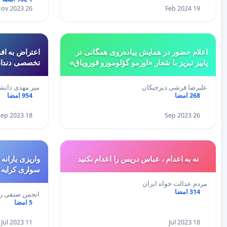
26 Nov 2023
19 Feb 2024
اعلام حضور در همایش پیاده‌روی همگانی در
اعتراض به اف
پاییز تبریز با شعار «اورمو گؤلوموزو قورویاق»
تخصصی دندا
علیرضا فرشی دیزجیکان
میر مهدی دانش
268 امضا
954 امضا
18 Sep 2023
26 Sep 2023
نه به اعدام ، عباس دریس را اعدام نکنید
سواری کرایه
مردم عدالت خواه ایران
314 امضا
انجمن صنفی را
5 امضا
11 Jul 2023
18 Jul 2023