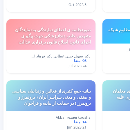
5 Oct 2023
 مظلوم شبکه
صورتجلسه ی اعطای نمایندگی به نمایندگان
متعهدین خاص دندانپزشکی جهت پیگیری
اجرای قانون اصلاح قانون برقراری عدالت
آموزشی در پذیرش دانشجو در دوره های
ا…
تحصیلات تکمیلی و تخصصی
دکتر سهیل جنتی عطایی.دکتر فرهاد ا…
96 امضا
24 Jul 2023
ی معلمان
بیانیه جمع کثیری از فعالین و زندانیان سیاسی
زی علیه
و صنفی و مدنی سراسر ایران ( درونمرز و
برونمرز ) در حمایت از بیانیه و فراخوان
شهریار میهن شاهزاده رضا پهلوی و دعوت
هم میهنان عزیز و گرامی به دست کشیدن
Akbar rezaei kousha
فوری
14 امضا
21 Jun 2023