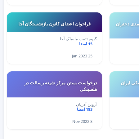
مدی دختران
فراخوان اعضای کانون بازنشستگان آجا
گروه تثبیت مایملک آجا
15 امضا
25 Jan 2023
کی ایران
درخواست بستن مرکز شیعه رسالت در
هلسینکی
آروین آدریان
183 امضا
8 Nov 2022