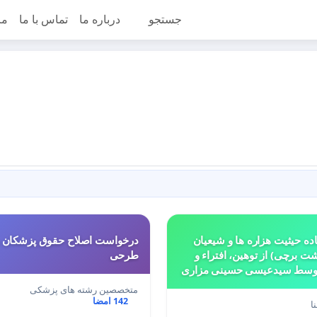
جستجو
درباره ما
تماس با ما
مر
ه حیثیت هزاره ها و شیعیان
درخواست اصلاح حقوق پزشکان
ت برچی) از توهین، افتراء و
طرحی
توسط سیدعیسی حسینی مزاری
ای افغان (آوا)
متخصصین رشته های پزشکی
142 امضا
ا