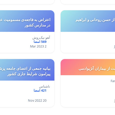
 حسن روحانی و ابراهیم
اعتراض به فاجعه‌ی مسمومیت ع
در مدارس کشور
آهو نیک‌روش
569 امضا
2 Mar 2023
ت از بیماران آنژیوادمی
بیانیه جمعی از اعضای جامعه پزش
پیرامون شرایط جاری کشور
Fa
ناشناس
421 امضا
20 Nov 2022