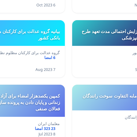
6 Oct 2023
زایش احتمالی مدت تعهد طرح
بیانیه گروه عدالت برای کارکنان
نپزشکی
بانکی کشور
ور
گروه عدالت برای کارکنان مظلوم نظ
6 امضا
7 Aug 2023
واریزی یارانه مابه التفاوت سوخت رانندگان
کمپین یکصدهزار امضاء برای آزاد
زندانی و پایان دادن به پرونده سا
فعالان صنفی
نندگان
معلمان ایران
23 323 امضا
8 Jul 2023