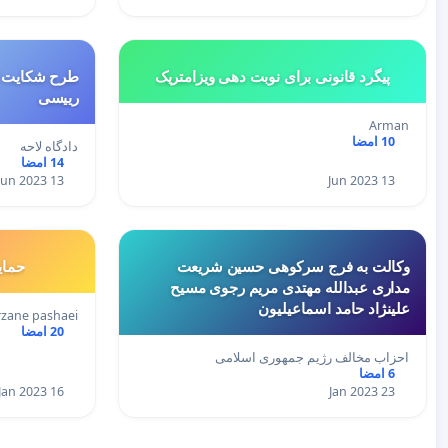
پیگرد قانونی برای نوبت دهی ویزامتریک
طرح شکایت از
رییسی
Arman
10 امضا
دادگاه لاحه
14 امضا
13 Jun 2023
13 Jun 2023
وکالت به فرج سرکوهی حسین شریعت
حمای
مداری عبدالله مهتدی مریم رجوی مسیح
علینژاد حامد اسماعیلیون
rzane pashaei
20 امضا
احزاب مخالف رژیم جمهوری اسلامی
6 امضا
16 Jan 2023
23 Jan 2023