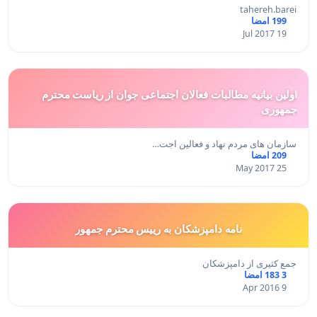
tahereh.barei
199 امضا
19 Jul 2017
اولین بیانیه مطالبات فعالان اجتماعی جوان از ریاست محترم
جمهوری
سازمان های مردم نهاد و فعالین اجت…
209 امضا
25 May 2017
نامه دامپزشکان به رییس محترم جمهور
جمع کثیری از دامپزشکان
3 183 امضا
9 Apr 2016