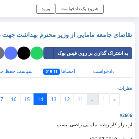
شروع یک دادخواست
ورود
تقاضای جامعه مامایی از وزیر محترم بهداشت جهت 
به اشتراک گذاری بر روی فیس بوک
دادخواست
امضاها
سیاست حفظ حر
11 019
نظرات
17
16
15
14
13
12
11
...
1
«
#2606
از بازار کار رشته مامایی راضی نیستم