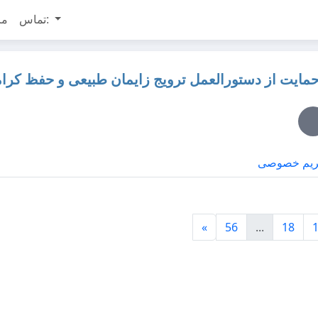
تماس:
مر
حمایت از دستورالعمل ترویج زایمان طبیعی و حفظ کرا
یم خصوصی
»
56
...
18