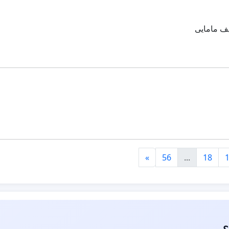
ف مامایی
»
56
...
18