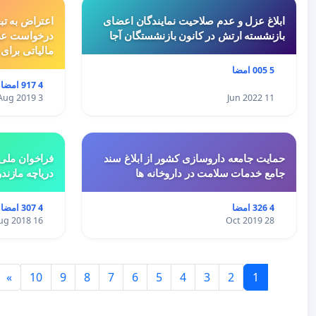
ابلاغ عزل و عدم صلاحیت نمایندگان اعضای
اعتراض به تب
بازنشسته ارتش در کانون بازنشستگان آجا
درخواست عد
مالیاتی برای
5 005 امضا
4 917 امضا
3 Aug 2019
11 Jun 2022
حمایت جامعه داروسازی کشور از ابلاغ سند
فراخوان ملی 
جامع خدمات سلامت در داروخانه ها
دریاچه مازند
4 326 امضا
4 307 امضا
16 Aug 2018
28 Oct 2019
»
10
9
8
7
6
5
4
3
2
1