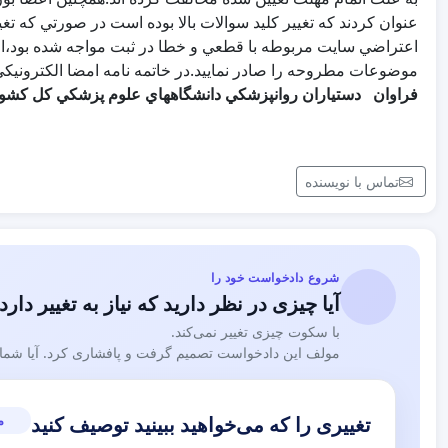
عنوان كردند كه تغيير كليد سوالات بالا بوده است در صورتي كه ت
اعتراضي سايت مربوطه با قطعي و خطا در ثبت مواجه شده بود،از ج
موضوعات مطروحه را صادر نماييد.در خاتمه نامه امضا الکترون
فراوان
دستياران روانپزشكي دانشگاههاي علوم پزشكي كل كشو
تماس با نویسنده
شروع دادخواست خود را
آیا چیزی در نظر دارید که نیاز به تغییر دارد
با سکوت چیزی تغییر نمی‌کند.
مولف این دادخواست تصمیم گرفت و پافشاری کرد. آیا شما نی
م
تغییری را که می‌خواهید ببینید توصیف کنید