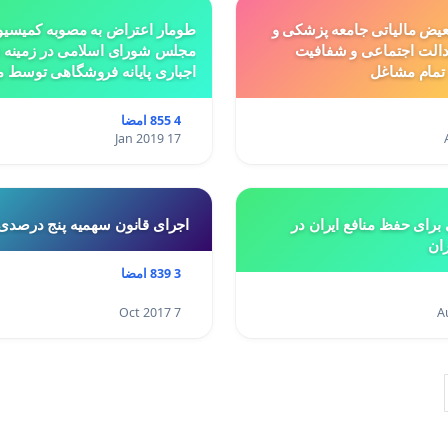
عیض مالیاتی جامعه پزشکی و
طومار اعتراض به مصوبه کمیسیو
الت اجتماعی و شفافیت
مجلس شورای اسلامی در زمینه
 تمام مشاغل
اجباری پایانه فروشگاهی توسط 
پزشکی از ا
شورای عالی استان ها مبنی بر تغ
4 855 امضا
از مسکونی به
17 Jan 2019
برای حفظ منافع ایران در
اجرای قانون سهمیه پنج درصدی،
ران
3 839 امضا
7 Oct 2017