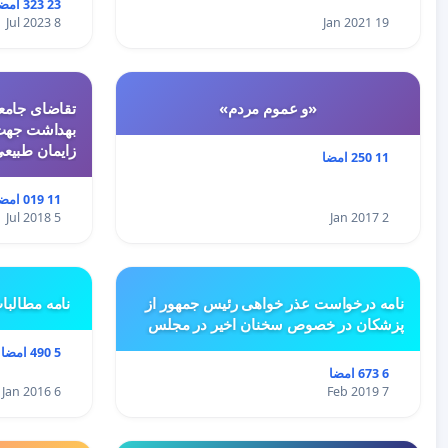
23 323 امضا
8 Jul 2023
19 Jan 2021
«و عموم مردم»
تقاضای جامعه
بهداشت جهت 
زایمان طبیع
11 250 امضا
11 019 امضا
5 Jul 2018
2 Jan 2017
نامه درخواست عذر خواهی رئیس جمهور از
نامه مطالبا
پزشکان در خصوص سخنان اخیر در مجلس
5 490 امضا
6 673 امضا
6 Jan 2016
7 Feb 2019