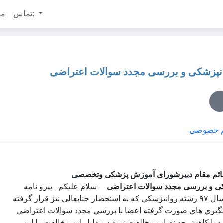
تماس:
مر
م خصوصی
ائم مقام دبیرشورای آموزش پزشکی وتخصصی
سلام عليكم پيرو نامه
هاي درخواستي براي تجديد نظر در مورد آزمون ارتقا و گواهينامه سال ٩٧ رشته روانپزشكي كه به استحضار جنابعالي نيز قرار گرفته
 پيگيري هاي صورت گرفته اعضا با بررسي مجدد سوالات اعتراضي
د با كاهش حد نصاب مخالفت نمودند و دليل اين مخالفت را اين