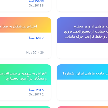
19 756 امضا
8 Oct 2018
 مامایی از وزیر محترم
اعتراض پزشكان به صدا و
حمایت از دستورالعمل ترویج
ی و حفظ کرامت حرفه مامایی
7 650 امضا
26 Nov 2014
ت جامعه مامایی ایران، شماره1
اعتراض به س
رزمندگان در آزمون دستياري
5 231 امضا
2 Oct 2017