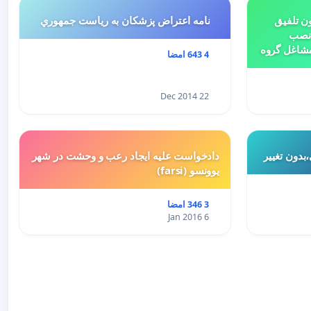
ن تلفیق
نامه اعتراض پزشكان به رياست جمهوري
 نصب
مشاغل گروه
4 643 امضا
بتدای سال 1398 و لایحه تسلیمی
ییر کاربری
22 Dec 2014
بدون تغییر
دادخواست علیه ایجاد رعب و وحشت در شهر
یوونسو (farsi)
3 346 امضا
6 Jan 2016