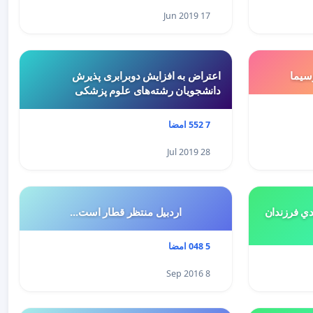
17 Jun 2019
سيما
اعتراض به افزایش دوبرابری پذیرش
دانشجویان رشته‌های علوم پزشکی
7 552 امضا
28 Jul 2019
هميه ي جديد ٥درصدي فرزندان
اردبیل منتظر قطار است...
5 048 امضا
8 Sep 2016