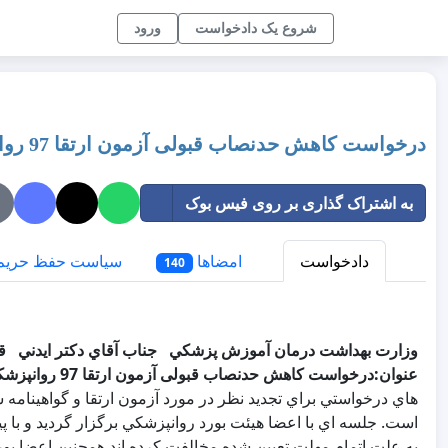
شروع یک دادخواست
ورود
درخواست کاهش حدنصاب قبولی آزمون ارتقا 97 روانپزشکی و بررسی مجدد سوالات اعتراضی
به اشتراک گذاری بر روی فیس بوک
دادخواست
امضاها
سیاست حفظ حری
140
وزارت بهداشت درمان آموزش پزشكي
جناب آقاي دكتر ايدني
ق
عنوان:درخواست کاهش حدنصاب قبولی آزمون ارتقا 97 روانپزشکی و بررسی مجدد سوالات اعتراضی
است. جلسه اي با اعضا هيئت بورد روانپزشكي برگزار گرديد و با
به علت اتمام مهلت تعيين شده مخالفت کرده اند.همچنين اعضا بور