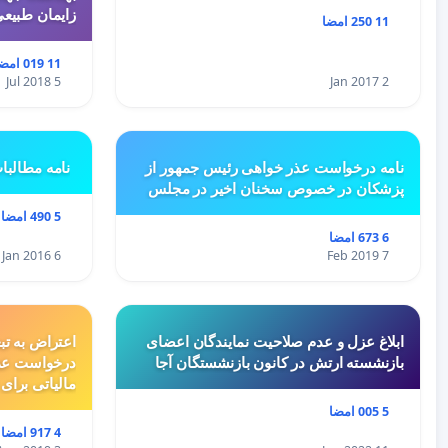
زایمان طبیع
11 250 امضا
11 019 امضا
5 Jul 2018
2 Jan 2017
نامه درخواست عذر خواهی رئیس جمهور از
نامه مطالبا
پزشکان در خصوص سخنان اخیر در مجلس
5 490 امضا
6 673 امضا
6 Jan 2016
7 Feb 2019
ابلاغ عزل و عدم صلاحیت نمایندگان اعضای
اعتراض به تب
بازنشسته ارتش در کانون بازنشستگان آجا
درخواست عد
مالیاتی برای
5 005 امضا
4 917 امضا