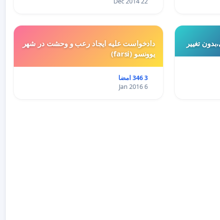
22 Dec 2014
بدون تغییر
دادخواست علیه ایجاد رعب و وحشت در شهر
یوونسو (farsi)
3 346 امضا
6 Jan 2016