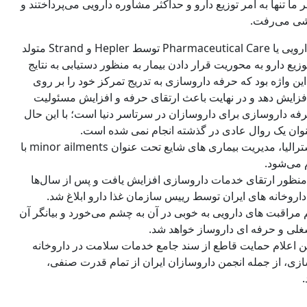
ا تنها به امر توزیع دارو و حداکثر مشاوره دارویی می‌پرداختند و
شی می‌رفت.
در همین زمان بود که برای اولین بار مفهومی به نام مراقبت‌های دارویی یا Pharmaceutical Care توسط Hepler و Strand متولد
زیع دارو به محوریت قرار دادن بیمار به منظور دستیابی به نتایج
 این واژه بود که حرفه داروسازی به تدریج تمرکز خود را بر روی
افزایش دهد و در نهایت باعث ارتقای حرفه و افزایش مسئولیت
ه داروسازی برای داروسازان در سرتاسر دنیا است؛ با این حال
نوان یک روال عادی در گذشته انجام نمی شده است.
از سوی دیگر در اکثر کشورهای دنیا از جمله انگلستان، آمریکا و استرالیا، مدیریت بیماری های شایع تحت عنوان minor ailments با
ه منظور ارتقای خدمات داروسازی افزایش یافت و پس از سال‌ها
 مراقبت های دارویی به خوبی در آن به چشم می‌خورد و بیانگر آن
غلی و حرفه ای داروساز خواهد شد.
من اعلام حمایت قاطع از سند جامع خدمات سلامت در داروخانه
ی، از جمله انجمن داروسازان ایران از تمام قدرت صنفی،
.