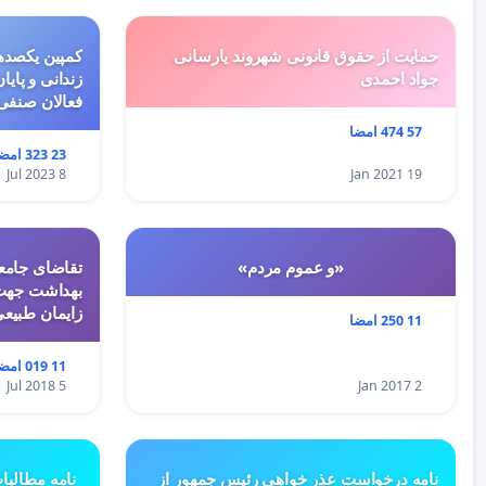
حمایت از حقوق قانونی شهروند یارسانی
کمپین یکصدهز
جواد احمدی
زندانی و پایا
فعالان صنفی
57 474 امضا
23 323 امضا
8 Jul 2023
19 Jan 2021
«و عموم مردم»
تقاضای جامعه
بهداشت جهت 
زایمان طبیع
11 250 امضا
11 019 امضا
5 Jul 2018
2 Jan 2017
نامه درخواست عذر خواهی رئیس جمهور از
نامه مطالبا