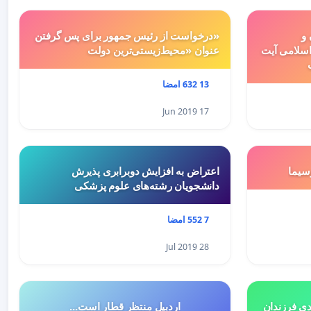
 و
«درخواست از رئیس جمهور برای پس گرفتن
سلامی آیت
عنوان «محیط‌زیستی‌ترین دولت
13 632 امضا
17 Jun 2019
سيما
اعتراض به افزایش دوبرابری پذیرش
دانشجویان رشته‌های علوم پزشکی
7 552 امضا
28 Jul 2019
هميه ي جديد ٥درصدي فرزندان
اردبیل منتظر قطار است...