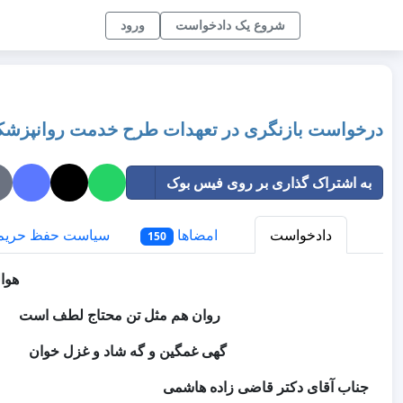
شروع یک دادخواست
ورود
درخواست بازنگری در تعهدات طرح خدمت روانپزشک
به اشتراک گذاری بر روی فیس بوک
دادخواست
امضاها
سیاست حفظ حری
150
هوا
روان هم مثل تن محتاج لطف اس
گهی غمگین و گه شاد و غزل خوان 
جناب آقای دکتر قاضی زاده هاشمی