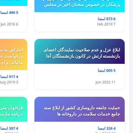
پزشکان در خصوص سخنان اخیر در مجلس
5 490 امضا
6 673 امضا
6 Jan 2016
7 Feb 2019
ابلاغ عزل و عدم صلاحیت نمایندگان اعضای
اعتراض به تب
بازنشسته ارتش در کانون بازنشستگان آجا
درخواست عد
مالیاتی برای
5 005 امضا
4 917 امضا
3 Aug 2019
11 Jun 2022
حمایت جامعه داروسازی کشور از ابلاغ سند
فراخوان ملی 
جامع خدمات سلامت در داروخانه ها
دریاچه مازند
4 326 امضا
4 307 امضا