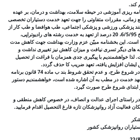
کند.
ی و برنامه ریزی آموزشی در حیطه سلامت، بهداشت و درمان، بر عهده
قطع زمانی، مقررات متفاوتی را جهت تعهد خدمت دستیاران تخصصی
انند پزشکی ورزشی و پزشکی اجتماعی، طب هوافضا و طب کار از
انجام خدمت معاف هستند و طبق بخشنامه شماره 376/100 مورخ 6/5/95، 20 درصد از تعهد به خدمت رشته های رادیوتراپی،
 است. این بخشنامه مبیّن عزم وزارت بهداشت جهت کاهش مدت
شته های دیگر تسری نیافت و میزان کاهش نیز تغییری نداشت و
. لذا خواهشمندیم با پیگیری جدی همزمان با فراغت از تحصیل
 ایشان افزایش یافته، تعهد ضریب کا حذف گردد.
همچنین با عنایت به وضعیت سخت معیشتی روانپزشکان خصوصا در شروع طرح، و عدم تحقق شروط بند ب ماده 74 قانون برنامه
هد خدمت در مطب به آن اشاره شده است، خواهشمندیم دستور
ز ابتدای شروع طرح صورت گیرد.
م در راستای اجرای عدالت و انصاف، در خصوص کاهش منطقی و
فعالیت آزاد روانپزشکان تازه فارغ التحصیل اقدام فرمایید.
شکر
ستیاران روانپزشکی کشور
22/