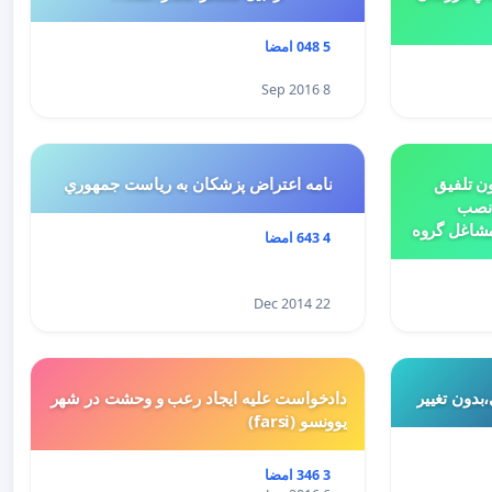
5 048 امضا
8 Sep 2016
ن تلفیق
نامه اعتراض پزشكان به رياست جمهوري
 نصب
مشاغل گروه
4 643 امضا
بتدای سال 1398 و لایحه تسلیمی
ییر کاربری
22 Dec 2014
بدون تغییر
دادخواست علیه ایجاد رعب و وحشت در شهر
یوونسو (farsi)
3 346 امضا