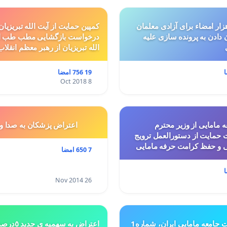
ار امضاء برای آزادی معلمان
کمپین حمایت از آیت الله تبریزیان
ن دادن به پرونده سازی علیه
درخواست بازگشایی مطب طب ا
الله تبریزیان از رهبر معظم انقلاب
19 756 امضا
8 Oct 2018
 مامایی از وزیر محترم
اعتراض پزشكان به صدا و
حمایت از دستورالعمل ترویج
ی و حفظ کرامت حرفه مامایی
7 650 امضا
26 Nov 2014
ت جامعه مامایی ایران، شماره1
اعتراض به س