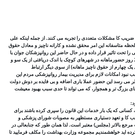
ضریب کا مشکلات متعددی را تجربه می کنند. از جمله اینکه علی
حظه متاسفانه این امر محقق نشده و کارانه ناچیز و معادل حقوق
را تحت تاثیر قرار داده و در حال حاضر این روانپزشکان جوان با
مشکلات ‏جدی و شدید معیشتی روبرو هستند. به علاوه اجبار به 23 روز حضورماهانه در شهرهای کوچک با اندک دریافتی از یک سو و
ل یک چهارم از حقوق ناچیز ماهانه) از سوی دیگر ارتباط
سبب نبود امکانات لازم برای مدیریت بیمار روانپزشکی مردم این
نظر می رسد این حضور عملا باری اضافه و بی فایده بر دوش دولت
های بزرگ تر و همجوار، که می تواند تا حدی سبب بهبود معیشت
د:
سانی که یک بار خدمات این قانون را سپری کرده باشند برای
ریب کا و تعهد دستیاری مستظهر به مصوبات شورای پزشکی و
جع بالاتر (مجلس) معتبر است. لذا همان طور که جنابعالی در
رده اید خواهشمندیم مجموعه وزارت بهداشت را مکلف فرمایید تا