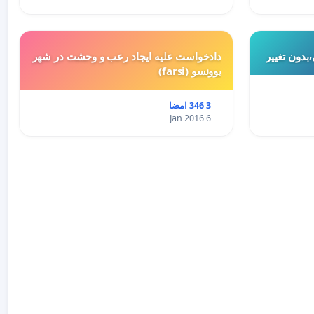
بدون تغییر
دادخواست علیه ایجاد رعب و وحشت در شهر
یوونسو (farsi)
3 346 امضا
6 Jan 2016