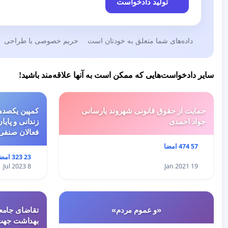
تولید دادخواست
داده‌های شما متعلق به خودتان است
حریم خصوصی با طراحی
سایر دادخواست‌هایی که ممکن است به آنها علاقه‌مند باشید!
حمایت از حقوق قانونی شهروند یارسانی
کمپین یکصدهز
جواد احمدی
زندانی و پایا
فعالان صنفی
57 474 امضا
23 323 امضا
8 Jul 2023
19 Jan 2021
«و عموم مردم»
تقاضای جامعه
بهداشت جهت 