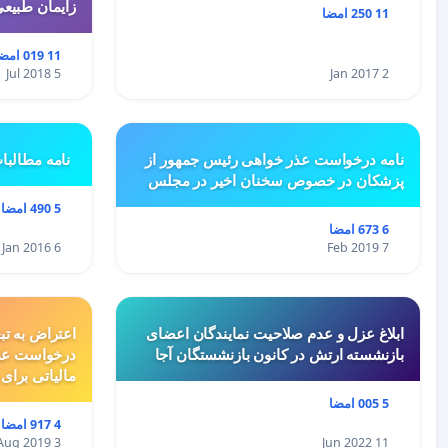
زایمان طبیع
11 250 امضا
11 019 امضا
5 Jul 2018
2 Jan 2017
نامه درخواست عذر خواهی رئیس جمهور از
نامه مطالبا
پزشکان در خصوص سخنان اخیر در مجلس
5 490 امضا
6 673 امضا
6 Jan 2016
7 Feb 2019
ابلاغ عزل و عدم صلاحیت نمایندگان اعضای
اعتراض به تب
بازنشسته ارتش در کانون بازنشستگان آجا
درخواست عد
مالیاتی برای
5 005 امضا
4 917 امضا
3 Aug 2019
11 Jun 2022