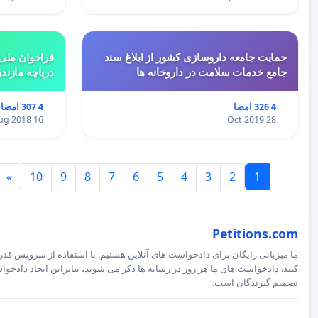
حمایت جامعه داروسازی کشور از ابلاغ سند
فراخوان ملی 
جامع خدمات سلامت در داروخانه ها
دریاچه مازند
4 326 امضا
4 307 امضا
16 Aug 2018
28 Oct 2019
»
10
9
8
7
6
5
4
3
2
1
Petitions.com
ما میزبانی رایگان برای دادخواست های آنلاین هستیم. با استفاده از سرویس قدرت
کنید. دادخواست های ما هر روز در رسانه ها ذکر می شوند، بنابراین ایجاد داد
تصمیم گیرندگان است.