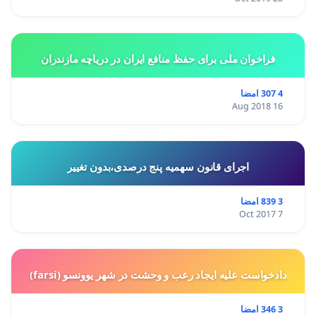
فراخوان ملی برای حفظ منافع ایران در دریاچه مازندران
4 307 امضا
16 Aug 2018
اجرای قانون سهمیه پنج درصدی،بدون تغییر
3 839 امضا
7 Oct 2017
دادخواست علیه ایجاد رعب و وحشت در شهر یوونسو (farsi)
3 346 امضا