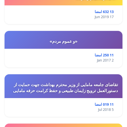
13 632 امضا
17 Jun 2019
«و عموم مردم»
11 250 امضا
2 Jan 2017
تقاضای جامعه مامایی از وزیر محترم بهداشت جهت حمایت از
دستورالعمل ترویج زایمان طبیعی و حفظ کرامت حرفه مامایی
11 019 امضا
5 Jul 2018