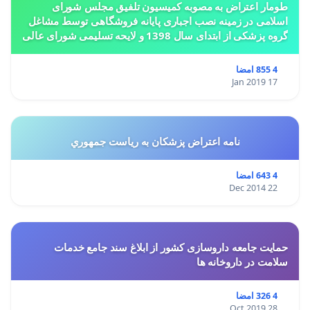
طومار اعتراض به مصوبه کمیسیون تلفیق مجلس شورای
اسلامی در زمینه نصب اجباری پایانه فروشگاهی توسط مشاغل
گروه پزشکی از ابتدای سال 1398 و لایحه تسلیمی شورای عالی
استان ها مبنی بر تغییر کاربری از مسکونی به
4 855 امضا
17 Jan 2019
نامه اعتراض پزشكان به رياست جمهوري
4 643 امضا
22 Dec 2014
حمایت جامعه داروسازی کشور از ابلاغ سند جامع خدمات
سلامت در داروخانه ها
4 326 امضا
28 Oct 2019