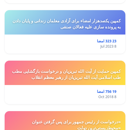
کمپین یکصدهزار امضاء برای آزادی معلمان زندانی و پایان دادن
به پرونده سازی علیه فعالان صنفی
23 323 امضا
8 Jul 2023
کمپین حمایت از آیت الله تبریزیان و درخواست بازگشایی مطب
طب اسلامی آیت الله تبریزیان از رهبر معظم انقلاب
19 756 امضا
8 Oct 2018
«درخواست از رئیس جمهور برای پس گرفتن عنوان
«محیط‌زیستی‌ترین دولت