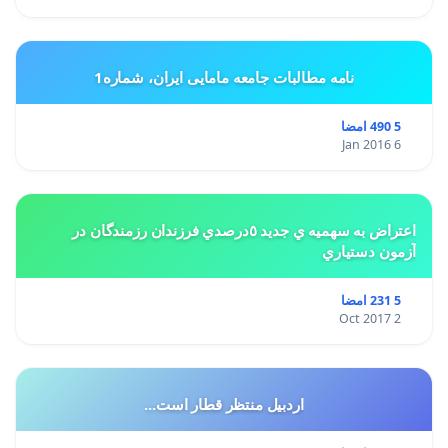
نامه مطالبات جامعه مامایی ایران، شماره1
5 490 امضا
6 Jan 2016
اعتراض به سهميه ي جديد ٥درصدي فرزندان رزمندگان در
آزمون دستياري
5 231 امضا
2 Oct 2017
اردبیل منتظر قطار است...