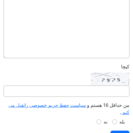
کپچا
من حداقل 16 هستم و
سیاست حفظ حریم خصوصی راتقبل می
کنم
.
بله
نه