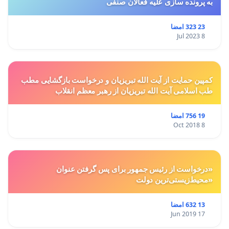
به پرونده سازی علیه فعالان صنفی
23 323 امضا
8 Jul 2023
کمپین حمایت از آیت الله تبریزیان و درخواست بازگشایی مطب
طب اسلامی آیت الله تبریزیان از رهبر معظم انقلاب
19 756 امضا
8 Oct 2018
«درخواست از رئیس جمهور برای پس گرفتن عنوان
«محیط‌زیستی‌ترین دولت
13 632 امضا
17 Jun 2019