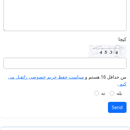
کپچا
من حداقل 16 هستم و
سیاست حفظ حریم خصوصی راتقبل می
کنم
.
بله
نه
Send