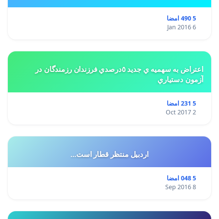
5 490 امضا
6 Jan 2016
اعتراض به سهميه ي جديد ٥درصدي فرزندان رزمندگان در
آزمون دستياري
5 231 امضا
2 Oct 2017
اردبیل منتظر قطار است...
5 048 امضا
8 Sep 2016