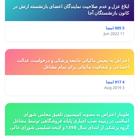
ابلاغ عزل و عدم صلاحیت نمایندگان اعضای بازنشسته ارتش در
کانون بازنشستگان آجا
5 005 امضا
11 Jun 2022
اعتراض به تبعیض مالیاتی جامعه پزشکی و درخواست عدالت
اجتماعی و شفافیت مالیاتی برای تمام مشاغل
4 917 امضا
3 Aug 2019
طومار اعتراض به مصوبه کمیسیون تلفیق مجلس شورای
اسلامی در زمینه نصب اجباری پایانه فروشگاهی توسط مشاغل
گروه پزشکی از ابتدای سال 1398 و لایحه تسلیمی شورای عالی
استان ها مبنی بر تغییر کاربری از مسکونی به