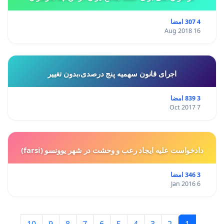
4 307 امضا
16 Aug 2018
اجرای قانون سهمیه پنج درصدی،بدون تغییر
3 839 امضا
7 Oct 2017
دادخواست علیه ایجاد رعب و وحشت در شهر یوونسو (farsi)
3 346 امضا
6 Jan 2016