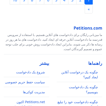
10
9
8
7
6
5
4
3
2
1
»
Petitions.com
ما میزبانی رایگان برای دادخواست های آنلاین هستیم. با استفاده از سرویس
قدرتمند ما دادخواست آنلاین حرفه ای ایجاد کنید. دادخواست های ما هر روز در
رسانه ها ذکر می شوند، بنابراین ایجاد دادخواست روش خوبی برای جلب توجه
عموم و تصمیم گیرندگان است.
راهنماها
بیشتر
چگونه یک درخواست آنلاین
شروع یک دادخواست
ایجاد کنیم؟
سیاست حفظ حریم خصوصی
چگونه یک دادخواست
بنویسیم؟
مدیریت کوکی‌ها
چگونه دادخواست خود را تبلیغ
Petitions.net اکنون