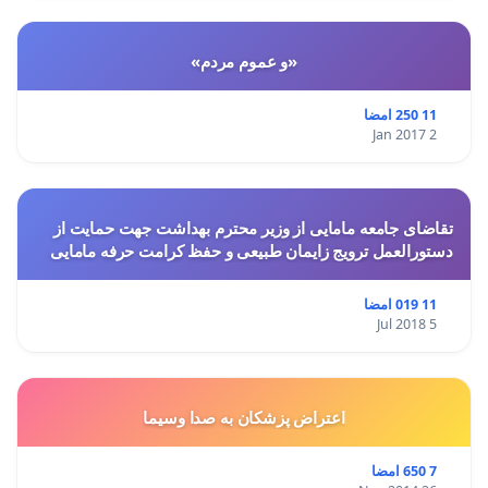
«و عموم مردم»
11 250 امضا
2 Jan 2017
تقاضای جامعه مامایی از وزیر محترم بهداشت جهت حمایت از
دستورالعمل ترویج زایمان طبیعی و حفظ کرامت حرفه مامایی
11 019 امضا
5 Jul 2018
اعتراض پزشكان به صدا وسيما
7 650 امضا