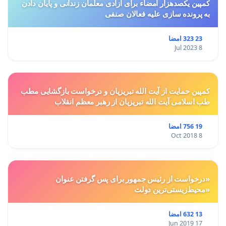
کمپین یکصدهزار امضاء برای آزادی معلمان زندانی و پایان دادن
به پرونده سازی علیه فعالان صنفی
23 323 امضا
8 Jul 2023
کمپین حمایت از آیت الله تبریزیان و درخواست بازگشایی مطب
طب اسلامی آیت الله تبریزیان از رهبر معظم انقلاب
19 756 امضا
8 Oct 2018
«درخواست از رئیس جمهور برای پس گرفتن عنوان
«محیط‌زیستی‌ترین دولت
13 632 امضا
17 Jun 2019