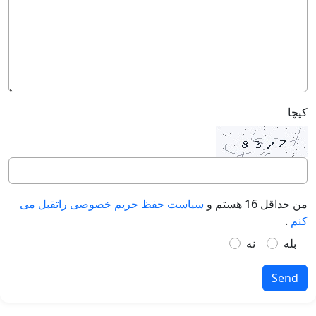
کپچا
من حداقل 16 هستم و
سیاست حفظ حریم خصوصی راتقبل می
کنم
.
بله
نه
Send