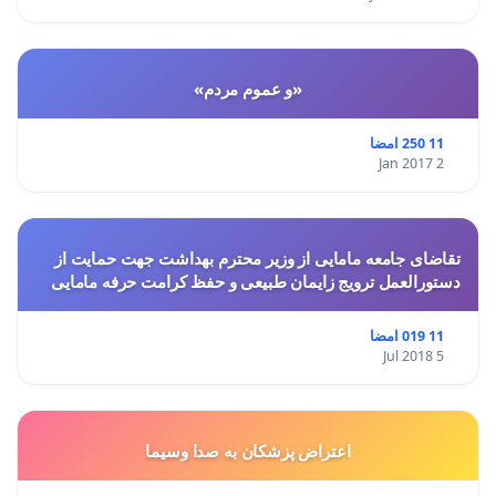
«و عموم مردم»
11 250 امضا
2 Jan 2017
تقاضای جامعه مامایی از وزیر محترم بهداشت جهت حمایت از
دستورالعمل ترویج زایمان طبیعی و حفظ کرامت حرفه مامایی
11 019 امضا
5 Jul 2018
اعتراض پزشكان به صدا وسيما