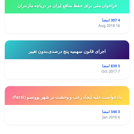
فراخوان ملی برای حفظ منافع ایران در دریاچه مازندران
4 307 امضا
16 Aug 2018
اجرای قانون سهمیه پنج درصدی،بدون تغییر
3 839 امضا
7 Oct 2017
دادخواست علیه ایجاد رعب و وحشت در شهر یوونسو (farsi)
3 346 امضا
6 Jan 2016