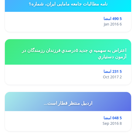
نامه مطالبات جامعه مامایی ایران، شماره1
5 490 امضا
6 Jan 2016
اعتراض به سهميه ي جديد ٥درصدي فرزندان رزمندگان در
آزمون دستياري
5 231 امضا
2 Oct 2017
اردبیل منتظر قطار است...
5 048 امضا
8 Sep 2016