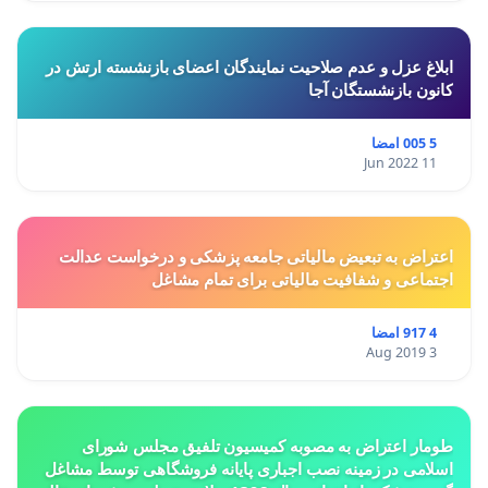
ابلاغ عزل و عدم صلاحیت نمایندگان اعضای بازنشسته ارتش در
کانون بازنشستگان آجا
5 005 امضا
11 Jun 2022
اعتراض به تبعیض مالیاتی جامعه پزشکی و درخواست عدالت
اجتماعی و شفافیت مالیاتی برای تمام مشاغل
4 917 امضا
3 Aug 2019
طومار اعتراض به مصوبه کمیسیون تلفیق مجلس شورای
اسلامی در زمینه نصب اجباری پایانه فروشگاهی توسط مشاغل