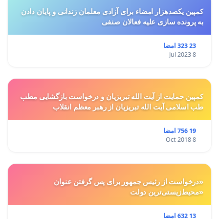
کمپین یکصدهزار امضاء برای آزادی معلمان زندانی و پایان دادن
به پرونده سازی علیه فعالان صنفی
23 323 امضا
8 Jul 2023
کمپین حمایت از آیت الله تبریزیان و درخواست بازگشایی مطب
طب اسلامی آیت الله تبریزیان از رهبر معظم انقلاب
19 756 امضا
8 Oct 2018
«درخواست از رئیس جمهور برای پس گرفتن عنوان
«محیط‌زیستی‌ترین دولت
13 632 امضا