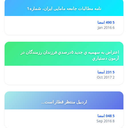
نامه مطالبات جامعه مامایی ایران، شماره1
5 490 امضا
6 Jan 2016
اعتراض به سهميه ي جديد ٥درصدي فرزندان رزمندگان در
آزمون دستياري
5 231 امضا
2 Oct 2017
اردبیل منتظر قطار است...
5 048 امضا
8 Sep 2016