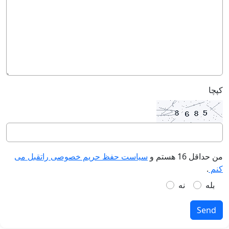
کپچا
من حداقل 16 هستم و
سیاست حفظ حریم خصوصی راتقبل می
کنم
.
بله
نه
Send