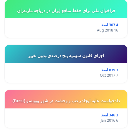
فراخوان ملی برای حفظ منافع ایران در دریاچه مازندران
4 307 امضا
16 Aug 2018
اجرای قانون سهمیه پنج درصدی،بدون تغییر
3 839 امضا
7 Oct 2017
دادخواست علیه ایجاد رعب و وحشت در شهر یوونسو (farsi)
3 346 امضا
6 Jan 2016