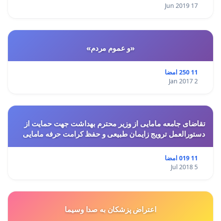
17 Jun 2019
«و عموم مردم»
11 250 امضا
2 Jan 2017
تقاضای جامعه مامایی از وزیر محترم بهداشت جهت حمایت از
دستورالعمل ترویج زایمان طبیعی و حفظ کرامت حرفه مامایی
11 019 امضا
5 Jul 2018
اعتراض پزشكان به صدا وسيما