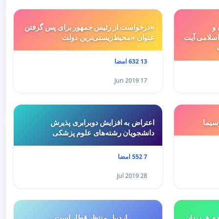
 و
«درخواست از رئیس جمهور برای پس گرفتن
سلامی آیت
عنوان «محیط‌زیستی‌ترین دولت
13 632 امضا
17 Jun 2019
سيما
اعتراض به افزایش دوبرابری پذیرش
دانشجویان رشته‌های علوم پزشکی
7 552 امضا
28 Jul 2019
هميه ي جديد ٥درصدي فرزندان
اردبیل منتظر قطار است...