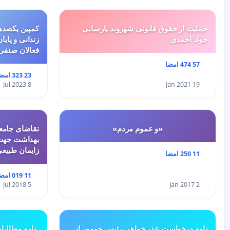
حمایت از حقوق قانونی شهروند یارسانی
کمپین یکصدهز
جواد احمدی
زندانی و پایا
فعالان صنفی
57 474 امضا
23 323 امضا
8 Jul 2023
19 Jan 2021
«و عموم مردم»
تقاضای جامعه
بهداشت جهت 
زایمان طبیع
11 250 امضا
11 019 امضا
5 Jul 2018
2 Jan 2017
نامه درخواست عذر خواهی رئیس جمهور از
نامه مطالبا