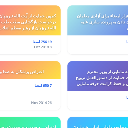
ار امضاء برای آزادی معلمان
کمپین حمایت از آیت الله تبریزیان
ن دادن به پرونده سازی علیه
درخواست بازگشایی مطب طب ا
الله تبریزیان از رهبر معظم انقلاب
19 756 امضا
8 Oct 2018
 مامایی از وزیر محترم
اعتراض پزشكان به صدا و
حمایت از دستورالعمل ترویج
ی و حفظ کرامت حرفه مامایی
7 650 امضا
26 Nov 2014
ت جامعه مامایی ایران، شماره1
اعتراض به س