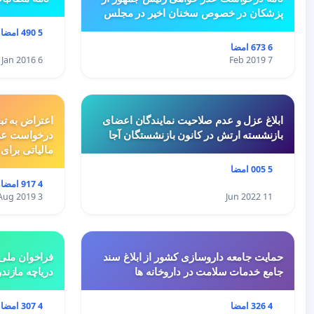
پزشکان در خصوص سخنان اخیر در مجلس
5 490 امضا
6 673 امضا
6 Jan 2016
7 Feb 2019
ابلاغ عزل و عدم صلاحیت نمایندگان اعضای
اعتراض به تب
بازنشسته ارتش در کانون بازنشستگان آجا
درخواست عد
مالیاتی برای
5 005 امضا
4 917 امضا
3 Aug 2019
11 Jun 2022
حمایت جامعه داروسازی کشور از ابلاغ سند
فراخوان ملی 
جامع خدمات سلامت در داروخانه ها
دریاچه مازند
4 326 امضا
4 307 امضا