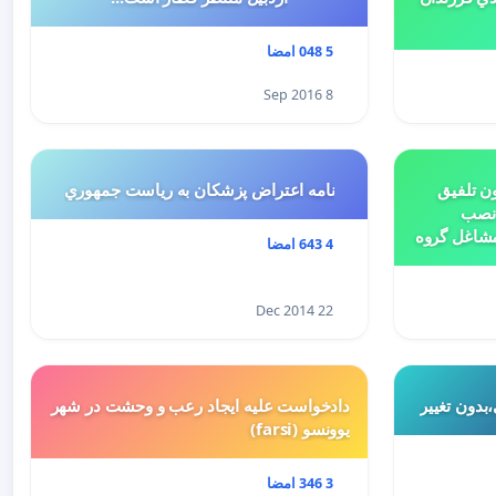
5 048 امضا
8 Sep 2016
ن تلفیق
نامه اعتراض پزشكان به رياست جمهوري
 نصب
مشاغل گروه
4 643 امضا
بتدای سال 1398 و لایحه تسلیمی
ییر کاربری
22 Dec 2014
بدون تغییر
دادخواست علیه ایجاد رعب و وحشت در شهر
یوونسو (farsi)
3 346 امضا