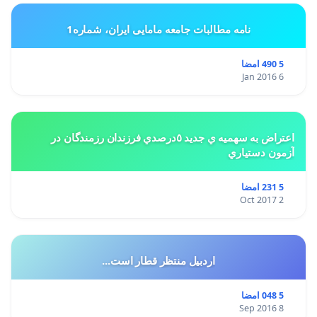
نامه مطالبات جامعه مامایی ایران، شماره1
5 490 امضا
6 Jan 2016
اعتراض به سهميه ي جديد ٥درصدي فرزندان رزمندگان در
آزمون دستياري
5 231 امضا
2 Oct 2017
اردبیل منتظر قطار است...
5 048 امضا
8 Sep 2016