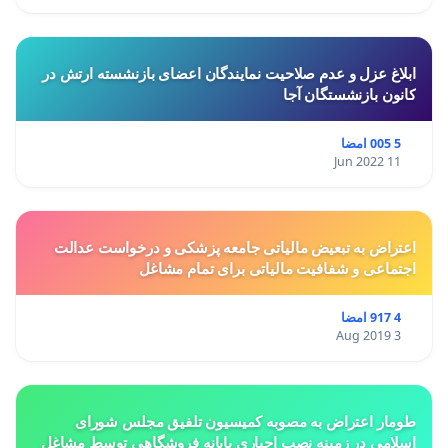
ابلاغ عزل و عدم صلاحیت نمایندگان اعضای بازنشسته ارتش در
کانون بازنشستگان آجا
5 005 امضا
11 Jun 2022
اعتراض به تبعیض مالیاتی جامعه پزشکی و درخواست عدالت
اجتماعی و شفافیت مالیاتی برای تمام مشاغل
4 917 امضا
3 Aug 2019
طومار اعتراض به مصوبه کمیسیون تلفیق مجلس شورای
اسلامی در زمینه نصب اجباری پایانه فروشگاهی توسط مشاغل