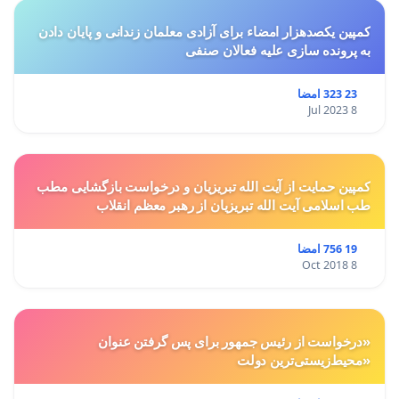
کمپین یکصدهزار امضاء برای آزادی معلمان زندانی و پایان دادن
به پرونده سازی علیه فعالان صنفی
23 323 امضا
8 Jul 2023
کمپین حمایت از آیت الله تبریزیان و درخواست بازگشایی مطب
طب اسلامی آیت الله تبریزیان از رهبر معظم انقلاب
19 756 امضا
8 Oct 2018
«درخواست از رئیس جمهور برای پس گرفتن عنوان
«محیط‌زیستی‌ترین دولت