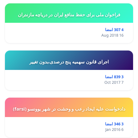
فراخوان ملی برای حفظ منافع ایران در دریاچه مازندران
4 307 امضا
16 Aug 2018
اجرای قانون سهمیه پنج درصدی،بدون تغییر
3 839 امضا
7 Oct 2017
دادخواست علیه ایجاد رعب و وحشت در شهر یوونسو (farsi)
3 346 امضا
6 Jan 2016