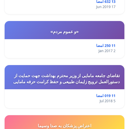
13 632 امضا
17 Jun 2019
«و عموم مردم»
11 250 امضا
2 Jan 2017
تقاضای جامعه مامایی از وزیر محترم بهداشت جهت حمایت از
دستورالعمل ترویج زایمان طبیعی و حفظ کرامت حرفه مامایی
11 019 امضا
5 Jul 2018
اعتراض پزشكان به صدا وسيما