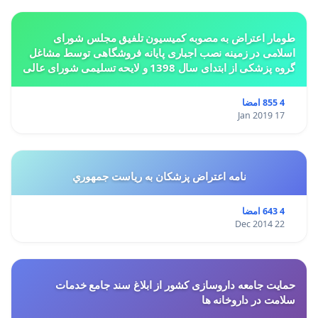
طومار اعتراض به مصوبه کمیسیون تلفیق مجلس شورای
اسلامی در زمینه نصب اجباری پایانه فروشگاهی توسط مشاغل
گروه پزشکی از ابتدای سال 1398 و لایحه تسلیمی شورای عالی
استان ها مبنی بر تغییر کاربری از مسکونی به
4 855 امضا
17 Jan 2019
نامه اعتراض پزشكان به رياست جمهوري
4 643 امضا
22 Dec 2014
حمایت جامعه داروسازی کشور از ابلاغ سند جامع خدمات
سلامت در داروخانه ها