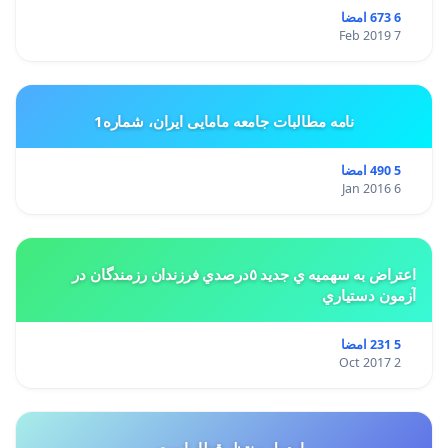
6 673 امضا
7 Feb 2019
نامه مطالبات جامعه مامایی ایران، شماره1
5 490 امضا
6 Jan 2016
اعتراض به سهميه ي جديد ٥درصدي فرزندان رزمندگان در
آزمون دستياري
5 231 امضا
2 Oct 2017
اردبیل منتظر قطار است...