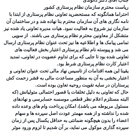
جناب آقای دکتر دالوندی
ریاست محترم سازمان نظام پرستاری کشور
احتراما همانگونه که مستحضرید تعاونی نظام پرستاری از ابتدا با
نامه نگاری های آن سازمان محترم بنا نهاده شد و در ساختمان آن
سازمان نیز شروع به فعالیت نمود. هیات مدیره تعاونی یاد شده نیز
متشکل از معاونین محترم نظام پرستاری می باشند. از سویی
تمامی پیامک ها و اطلاعیه ها نیز تحت عنوان نظام پرستاری ارسال
می شد و پیوسته نام نظام پرستاری اعتبار بخش فعالیت های
تعاونی شده بود تا جایی که برای تداوم عضویت در تعاونی، تمدید
اعتبار کارت نظام پرستاری شرط بود.
یقینا این همه اقدامات از تاسیس نهاد مالی تحت عنوان تعاونی و
اعتبار بخشی به آن به منظور مساعدت مالی به قشر زحمت کش
پرستاران در سایه تقویت روحیه تعاون بوده است.
حال که تعاونی به دلیل تخلفات یا قصور احتمالی متولیانش (که
البته مستلزم اعلام نظر قطعی موسسه حسابرسی و نهادهای
مسئول مربوطه می باشد)، امکان پرداخت وام های وعده داده
شده را نداشته و از همه مهمتر عودت اصل سپرده ها و سهام
اعضاء را بدون هیچگونه ضمانتی به حداقل یکسال پس از زمان
سپرده گذاری موکول می نماید، بر آن شدیم تا لزوم ورود موثر