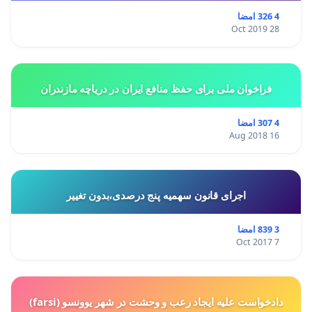
4 326 امضا
28 Oct 2019
فراخوان ملی برای حفظ منافع ایران در دریاچه مازندران
4 307 امضا
16 Aug 2018
اجرای قانون سهمیه پنج درصدی،بدون تغییر
3 839 امضا
7 Oct 2017
دادخواست علیه ایجاد رعب و وحشت در شهر یوونسو (farsi)