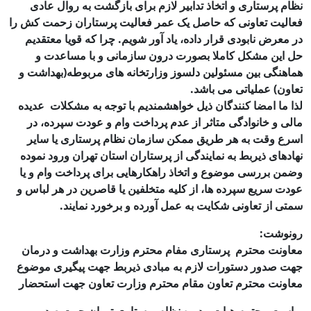
نظام پرستاری و اتخاذ تدابیر لازم برای بازگشت به روال عادی
فعالیت تعاونی که حاصل یک عمر فعالیت پرستاران زحمت کش را
در معرض نابودی قرار داده، یاد آور شویم. چرا که قویا معتقدیم
حل این مشکل کاملا بصورت درون سازمانی و با مساعدت و
هماهنگی بین مسئولین دلسوز وزارتخانه های مربوطه(بهداشت و
تعاون) عملیاتی می باشد.
لذا ما امضا کنندگان ذیل خواهشمندیم با توجه به مشکلات عدیده
مالی و خانوادگی متاثر از عدم پرداخت وام و عودت سپرده، در
اسرع وقت به هر طریق ممکن سازمان نظام پرستاری یا سایر
نهادهای ذیربط به نمایندگی از پرستاران استان تهران ورود نموده
وضمن بررسی موضوع و اتخاذ راهکارهایی برای پرداخت وام و یا
عودت سریع سپرده ها، از کلیه متخلفین یا قاصرین در هر لباس و
سمتی از تعاونی شکایت به عمل آورده و برخورد نمایند.
رونوشت:
معاونت محترم پرستاری مفام محترم وزارت بهداشت و درمان
جهت صدور دستورات لازم به مبادی ذیربط جهت پیگیری موضوع
معاونت محترم تعاون مقام محترم وزارت تعاون جهت استحضار