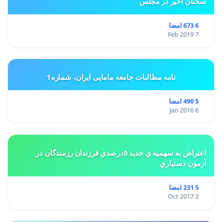
سخنان اخیر در مجلس
6 673 امضا
7 Feb 2019
نامه مطالبات جامعه مامایی ایران، شماره1
5 490 امضا
6 Jan 2016
اعتراض به سهميه ي جديد ٥درصدي فرزندان رزمندگان در
آزمون دستياري
5 231 امضا
2 Oct 2017