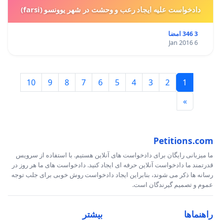
دادخواست علیه ایجاد رعب و وحشت در شهر یوونسو (farsi)
3 346 امضا
6 Jan 2016
10
9
8
7
6
5
4
3
2
1
»
Petitions.com
ما میزبانی رایگان برای دادخواست های آنلاین هستیم. با استفاده از سرویس
قدرتمند ما دادخواست آنلاین حرفه ای ایجاد کنید. دادخواست های ما هر روز در
رسانه ها ذکر می شوند، بنابراین ایجاد دادخواست روش خوبی برای جلب توجه
عموم و تصمیم گیرندگان است.
راهنماها
بیشتر