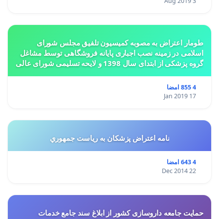
3 Aug 2019
طومار اعتراض به مصوبه کمیسیون تلفیق مجلس شورای
اسلامی در زمینه نصب اجباری پایانه فروشگاهی توسط مشاغل
گروه پزشکی از ابتدای سال 1398 و لایحه تسلیمی شورای عالی
استان ها مبنی بر تغییر کاربری از مسکونی به
4 855 امضا
17 Jan 2019
نامه اعتراض پزشكان به رياست جمهوري
4 643 امضا
22 Dec 2014
حمایت جامعه داروسازی کشور از ابلاغ سند جامع خدمات