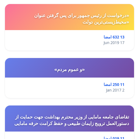
«درخواست از رئیس جمهور برای پس گرفتن عنوان
«محیط‌زیستی‌ترین دولت
13 632 امضا
17 Jun 2019
«و عموم مردم»
11 250 امضا
2 Jan 2017
تقاضای جامعه مامایی از وزیر محترم بهداشت جهت حمایت از
دستورالعمل ترویج زایمان طبیعی و حفظ کرامت حرفه مامایی
11 019 امضا