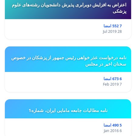
اعتراض به افزایش دوبرابری پذیرش دانشجویان رشته‌های علوم
پزشکی
7 552 امضا
28 Jul 2019
نامه درخواست عذر خواهی رئیس جمهور از پزشکان در خصوص
سخنان اخیر در مجلس
6 673 امضا
7 Feb 2019
نامه مطالبات جامعه مامایی ایران، شماره1
5 490 امضا
6 Jan 2016