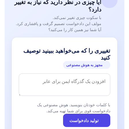
آیا چیزی در نظر دارید که نیاز به تغییر
دارد؟
ه)جذب هر ساله دانشجو معلمان در دانشگاه فرهنگیان ابتدا در
طول تحصیل به صورت رسمی-آزمایشی و سپس بلافاصله بعد از
با سکوت چیزی تغییر نمی‌کند.
فارغ التحصیلی به صورت رسمی-قطعی بوده لذا بخشنامه جدید با
مولف این دادخواست تصمیم گرفت و پافشاری کرد.
آیا شما نیز همین کار را می‌کنید؟
جذب در ادوار گذشته دانشگاه در تناقض می باشد
لذا با عنایت به عرایض فوق الذکر واینکه متاسفانه مسئولین
وزارت آموزش و پرورش دقیقا در آستانه جشن چهلمین سالروز
تغییری را که می‌خواهید ببینید توصیف
پیروزی انقلاب اسلامی مبادرت به اجرا و اقامه ی این رفتار غیر
کنید
قانونی و متناقض با حقوق قانونی به شرحی که گذشت نموده اند.
مجهز به هوش مصنوعی
از حضرتعالی استدعای عاجزانه داریم و امر فرمایید نسبت به
توقف استخدام پیمانی 24000 دانشجو معلم اقدام عاجل به عمل
آورند
جمعی از دانشجومعلمان ورودی سال 1397 دانشگاه فرهنگیان
با کلمات خودتان بنویسید. هوش مصنوعی یک
دادخواست قوی برای شما تهیه می‌کند.
تولید دادخواست