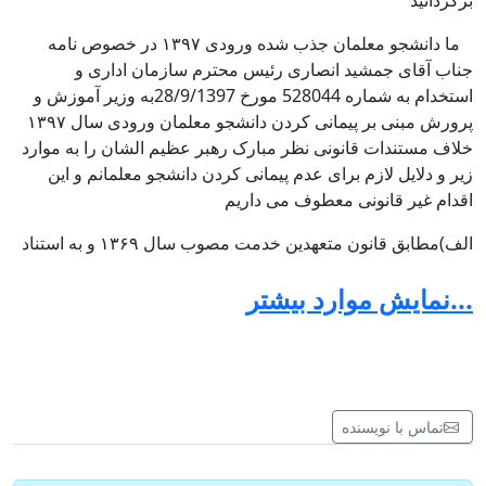
برگردانید
ما دانشجو معلمان جذب شده ورودی ۱۳۹۷ در خصوص نامه
جناب آقای جمشید انصاری رئیس محترم سازمان اداری و
استخدام به شماره 528044 مورخ 28/9/1397به وزیر آموزش و
پرورش مبنی بر پیمانی کردن دانشجو معلمان ورودی سال ۱۳۹۷
خلاف مستندات قانونی نظر مبارک رهبر عظیم الشان را به موارد
زیر و دلایل لازم برای عدم پیمانی کردن دانشجو معلمانم و این
اقدام غیر قانونی معطوف می داریم
الف)مطابق قانون متعهدین خدمت مصوب سال ۱۳۶۹ و به استناد
به ماده ۳۶ ۷۸ دانشجو معلمان در هنگام تحصیل وضعیت خدمتشان
...نمایش موارد بیشتر
به صورت رسمی-آزمایشی و بعد از فارغ التحصیل شدن به رسمی-
قطعی تعدیل وضعیت می شوند
ب)با توجه به شرایط و ضوابط اختصاصی پذیرش و تربیت دانشجو
معلم متعهد خدمت در رشته های تحصیلی دانشگاه فرهنگیان و
دانشگاه تربیت دبیر شهید رجایی دفترچه انتخاب رشته سال ۱۳۹۷
تماس با نویسنده
مبنی بر استخدام رسمی-آزمایشی در دوران دانشجویی و رسمی-
قطعی بعد از فارغ التحصیلی از دانشگاه فرهنگیان و تربیت دبیر