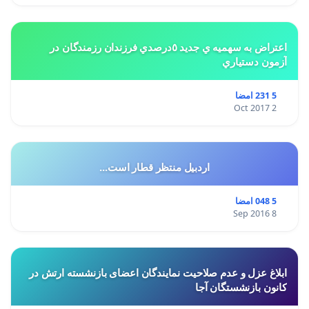
اعتراض به سهميه ي جديد ٥درصدي فرزندان رزمندگان در
آزمون دستياري
5 231 امضا
2 Oct 2017
اردبیل منتظر قطار است...
5 048 امضا
8 Sep 2016
ابلاغ عزل و عدم صلاحیت نمایندگان اعضای بازنشسته ارتش در
کانون بازنشستگان آجا