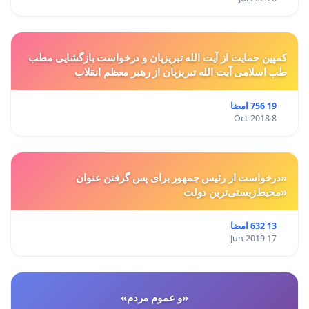
کمپین حمایت از آیت الله تبریزیان و درخواست بازگشایی مطب
طب اسلامی آیت الله تبریزیان از رهبر معظم انقلاب
19 756 امضا
8 Oct 2018
«درخواست از رئیس جمهور برای پس گرفتن عنوان
«محیط‌زیستی‌ترین دولت
13 632 امضا
17 Jun 2019
«و عموم مردم»