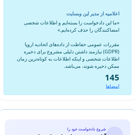
شهید رجایی
اعلامیه از مدیر این وبسایت
ج)با عنایت به دو برابر بودن زمان تعهد خدمت بعد از فارغ
التحصیلی در وزارت آموزش و پرورش نسبت به دوره تحصیل
«ما این دادخواست را بسته‌ایم و اطلاعات شخصی
مطابق قانون متعهدین خدمت مصوب سال ۱۳۶۹ که قانون فوق
امضاکنندگان را حذف کرده‌ایم.»
الذکر برای وضعیت خدمت رسمی-قطعی بوده و استخدام به
صورت پیمانی
مقررات عمومی حفاظت از داده‌های اتحادیه اروپا
(GDPR) نیازمند داشتن دلیلی مشروع برای ذخیره
د)عدم اطلاع رسانی از جانب وزارت آموزش و پرورش و دانشگاه
اطلاعات شخصی و اینکه اطلاعات به کوتاه‌ترین زمان
فرهنگیان به دانشجو معلمان ورودی جدید از شرایط وضعیت
ممکن ذخیره شوند، می‌باشد.
خدمت پیمانی در موقع ثبت نام ودر دفترچه انتخاب رشته
145
سال1397
امضاها
و)با توجه به اینکه وزیر محترم آموزش و پرورش یکی از دلایل
پیمانی شدن را عدم دیون شدن حقوق دانشجویان دانسته و ابتدا
حکم پیمانی برای دانشجو معلمان زده می شود و بلافاصله دراسفند
ماه یا اردیبهشت ماه حکم رسمی-آزمایشی زده می‌شود، با نامه
جناب آقای جمشید انصاری ریاست محترم سازمان اداری و
استخدام در تناقض است که به پیوست تقدیم مجضر مبارک می
شروع دادخواست خود را
شود