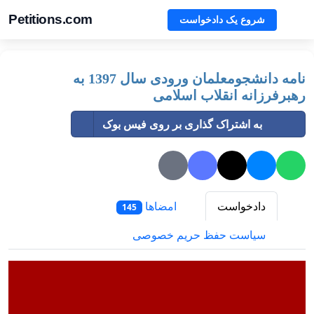
Petitions.com
شروع یک دادخواست
نامه دانشجومعلمان ورودی سال 1397 به
رهبرفرزانه انقلاب اسلامی
به اشتراک گذاری بر روی فیس بوک
دادخواست
امضاها
145
سیاست حفظ حریم خصوصی