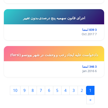
اجرای قانون سهمیه پنج درصدی،بدون تغییر
3 839 امضا
7 Oct 2017
دادخواست علیه ایجاد رعب و وحشت در شهر یوونسو (farsi)
3 346 امضا
6 Jan 2016
10
9
8
7
6
5
4
3
2
1
»