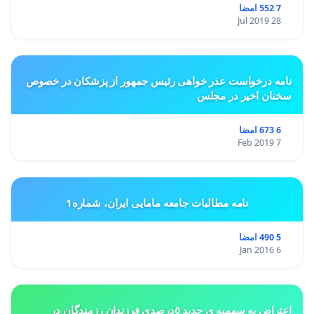
7 552 امضا
28 Jul 2019
نامه درخواست عذر خواهی رئیس جمهور از پزشکان در خصوص
سخنان اخیر در مجلس
6 673 امضا
7 Feb 2019
نامه مطالبات جامعه مامایی ایران، شماره1
5 490 امضا
6 Jan 2016
اعتراض به سهميه ي جديد ٥درصدي فرزندان رزمندگان در