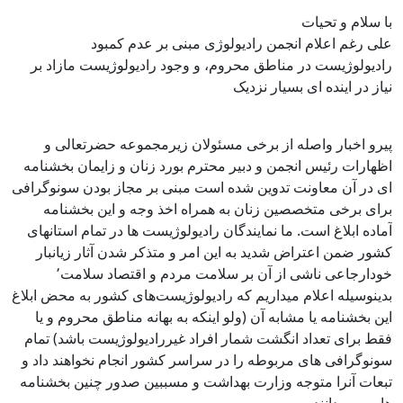
با سلام و تحیات
علی رغم اعلام انجمن رادیولوژی مبنی بر عدم کمبود
رادیولوژیست در مناطق محروم، و وجود رادیولوژیست مازاد بر
نیاز در اینده ای بسیار نزدیک
پیرو اخبار واصله از برخی مسئولان زیرمجموعه حضرتعالی و
اظهارات رئیس انجمن و دبیر محترم بورد زنان و زایمان بخشنامه
ای در آن معاونت تدوین شده است مبنی بر مجاز بودن سونوگرافی
برای برخی متخصصین زنان به همراه اخذ وجه و این بخشنامه
آماده ابلاغ است. ما نمایندگان رادیولوژیست ها در تمام استانهای
کشور ضمن اعتراض شدید به این امر و متذکر شدن آثار زیانبار
خودارجاعی ناشی از آن بر سلامت مردم و اقتصاد سلامت٬
بدینوسیله اعلام میداریم که رادیولوژیست‌های کشور به محض ابلاغ
این بخشنامه یا مشابه آن (ولو اینکه به بهانه مناطق محروم و یا
فقط برای تعداد انگشت شمار افراد غیررادیولوژیست باشد) تمام
سونوگرافی های مربوطه را در سراسر کشور انجام نخواهند داد و
تبعات آنرا متوجه وزارت بهداشت و مسببین صدور چنین بخشنامه