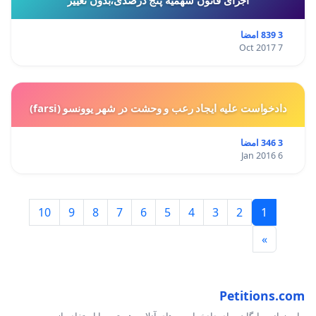
3 839 امضا
7 Oct 2017
دادخواست علیه ایجاد رعب و وحشت در شهر یوونسو (farsi)
3 346 امضا
6 Jan 2016
10
9
8
7
6
5
4
3
2
1
»
Petitions.com
ما میزبانی رایگان برای دادخواست های آنلاین هستیم. با استفاده از سرویس