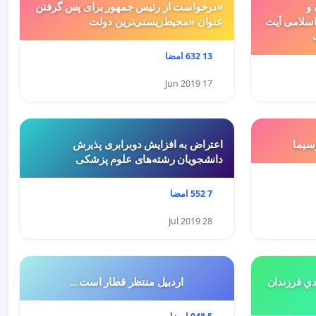
 و
«درخواست از رئیس جمهور برای پس گرفتن
سلامی آیت
عنوان «محیط‌زیستی‌ترین دولت
13 632 امضا
17 Jun 2019
سيما
اعتراض به افزایش دوبرابری پذیرش
دانشجویان رشته‌های علوم پزشکی
7 552 امضا
28 Jul 2019
هميه ي جديد ٥درصدي فرزندان
اردبیل منتظر قطار است...