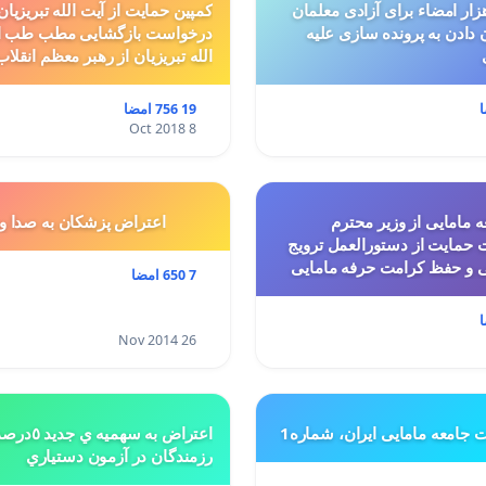
ار امضاء برای آزادی معلمان
کمپین حمایت از آیت الله تبریزیان
ن دادن به پرونده سازی علیه
درخواست بازگشایی مطب طب ا
الله تبریزیان از رهبر معظم انقلاب
19 756 امضا
8 Oct 2018
 مامایی از وزیر محترم
اعتراض پزشكان به صدا و
حمایت از دستورالعمل ترویج
ی و حفظ کرامت حرفه مامایی
7 650 امضا
26 Nov 2014
ت جامعه مامایی ایران، شماره1
اعتراض به س
رزمندگان در آزمون دستياري