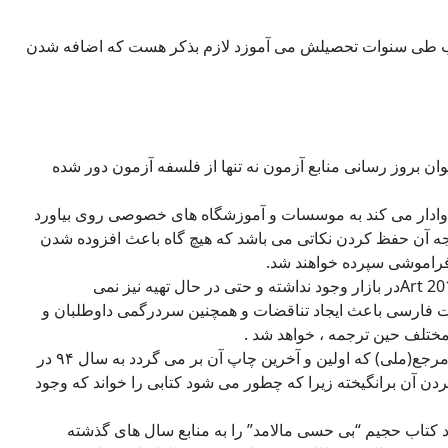
وطلب طی سنوات تحصیلش می آموزد لازم بذکر هست که اضافه شدن
ان بروز رسانی منابع آزمون نه تنها از فلسفه آزمون دور شده
وادار می کند به موسسات و آموزشگاه های خصوصی روی بیاورد
یجه آن حفظ کردن نکاتی می باشد که هیچ گاه باعث افزوده شدن
 فراموشی سپرده خواهند شد.
۲)تا بدین تاریخ ترجمه هیچ کدام از کتاب های van nort 2014 و Art 2018در بازار وجود نداشته و حتی در حال تهیه نیز نمی
ات فارسی باعث ایجاد تناقضات و همچنین سردرگمی ‌داوطلبان و
مختلف حین ترجمه ، خواهد شد .
۳)در حال حاضر کتاب “دندانپزشکی اجتماعی” از سری کتاب های مرجع(ملی) که اولین و آخرین چاپ آن بر می گردد به سال ۹۴ در
دن آن برانگیخته زیرا که چطور می شود کتابی را خواند که وجود
 کتاب حجیم “بی حسی مالامد” را به منابع سال های گذشته