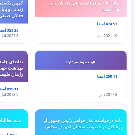
حمایت از حقوق قانونی شهروند یارسانی
کمپین یکصدهز
جواد احمدی
زندانی و پایا
فعالان صنفی
57 474 امضا
23 323 امضا
8 Jul 2023
19 Jan 2021
«و عموم مردم»
تقاضای جامعه
بهداشت جهت 
زایمان طبیع
11 250 امضا
11 019 امضا
5 Jul 2018
2 Jan 2017
نامه درخواست عذر خواهی رئیس جمهور از
نامه مطالبا
پزشکان در خصوص سخنان اخیر در مجلس