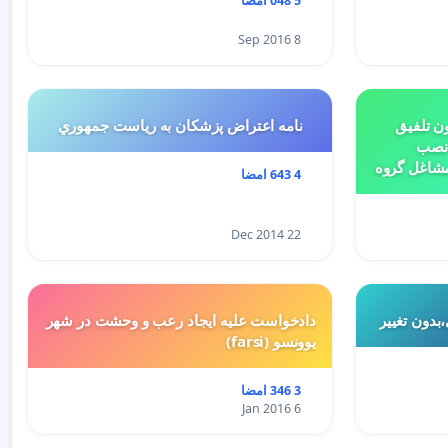
5 048 امضا
8 Sep 2016
ن تلفیق
نامه اعتراض پزشكان به رياست جمهوري
 نصب
مشاغل گروه
4 643 امضا
بتدای سال 1398 و لایحه تسلیمی
ییر کاربری
22 Dec 2014
بدون تغییر
دادخواست علیه ایجاد رعب و وحشت در شهر
یوونسو (farsi)
3 346 امضا
6 Jan 2016