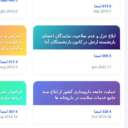
5 490 امضا
6 673 امضا
6 Jan 2016
7 Feb 2019
ابلاغ عزل و عدم صلاحیت نمایندگان اعضای
اعتراض به تب
بازنشسته ارتش در کانون بازنشستگان آجا
درخواست عد
مالیاتی برای
5 005 امضا
4 917 امضا
3 Aug 2019
11 Jun 2022
حمایت جامعه داروسازی کشور از ابلاغ سند
فراخوان ملی 
جامع خدمات سلامت در داروخانه ها
دریاچه مازند
4 326 امضا
4 307 امضا
16 Aug 2018
28 Oct 2019