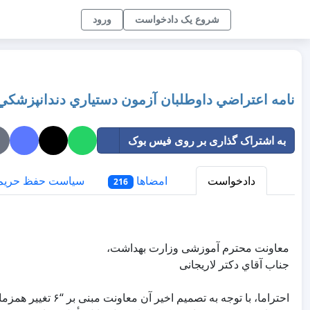
شروع یک دادخواست
ورود
نامه اعتراضي داوطلبان آزمون دستياري دندانپزشكي 
به اشتراک گذاری بر روی فیس بوک
دادخواست
امضاها
سیاست حفظ حری
216
احتراما، با توجه به