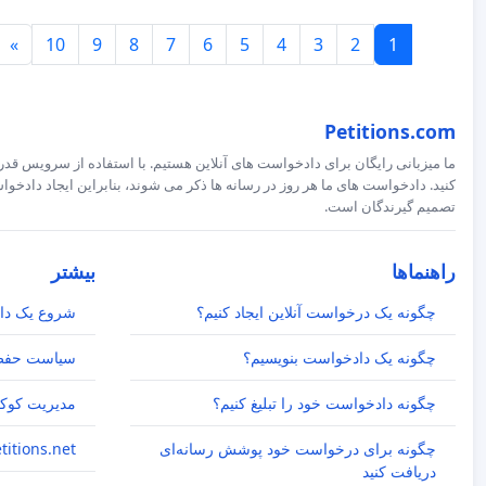
»
10
9
8
7
6
5
4
3
2
1
Petitions.com
ما میزبانی رایگان برای دادخواست های آنلاین هستیم. با استفاده از سرویس قدرت
کنید. دادخواست های ما هر روز در رسانه ها ذکر می شوند، بنابراین ایجاد داد
تصمیم گیرندگان است.
راهنماها
بیشتر
چگونه یک درخواست آنلاین ایجاد کنیم؟
شروع یک دا
چگونه یک دادخواست بنویسیم؟
سیاست حفظ
چگونه دادخواست خود را تبلیغ کنیم؟
مدیریت کوکی
چگونه برای درخواست خود پوشش رسانه‌ای
Petitions.net اکنون etitions.com
دریافت کنید