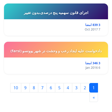
اجرای قانون سهمیه پنج درصدی،بدون تغییر
3 839 امضا
7 Oct 2017
دادخواست علیه ایجاد رعب و وحشت در شهر یوونسو (farsi)
3 346 امضا
6 Jan 2016
10
9
8
7
6
5
4
3
2
1
»