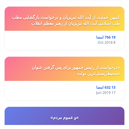
کمپین حمایت از آیت الله تبریزیان و درخواست بازگشایی مطب
طب اسلامی آیت الله تبریزیان از رهبر معظم انقلاب
19 756 امضا
8 Oct 2018
«درخواست از رئیس جمهور برای پس گرفتن عنوان
«محیط‌زیستی‌ترین دولت
13 632 امضا
17 Jun 2019
«و عموم مردم»