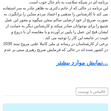
برنامه ای در شبکه سلامت به نام حال خوب است.
این برنامه در حالی که از خانم دکتری به ظاهر چادر به سر استفاده
می کند تا کارشناس را مذهبی و اعتماد مردم متدّین را برانگیزد، به
صورت صریح از خود ارضایی سالم سخن میگوید و مجوز این عمل
شنیع را برای نوجوانان صادر میکند و کارشناس دیگر به حمایت از
ایشان قبح این عمل را پایین تر آورده و با مقایسه آن با دروغ و
غیبت در جامعه این کار را توجیه می کند .
برخی از کارشناسان در رسانه ی ملی کاملا علنی مروج سند 2030
در کشور شده اند در حالی که فرمایش صریح رهبری مبنی بر عدم
اجازه ی اجرای این سند ننگین را همگان دیده و شنیده اند.
...نمایش موارد بیشتر
شخصیت هایی مثل مامان گلی که از مروّجان این سند ننگینند در
رسانه ملی چه می کنند؟ ایجاد رابطه ی عاطفی و اعتماد و علقه
کودکان به این شخصیت ها چه آثاری را در پی دارد؟
آیا برنامه های سیما کارشناس مذهبی ندارند که حلال و حرام خدا
را به آن ها گوشزد کند؟ موسیقی ها، قرعه کشی ها، بد حجابی ها،
آرایش های زننده و ... مصداق حدود الهی نیست؟
تماس با نویسنده
واحد بسیج در رسانه ی ملی چه می کند؟
چه کسی پاسخ گوی ارزش های از دست رفته در بزرگ ترین
رسانه و مرکز انسان سازی کشور است؟