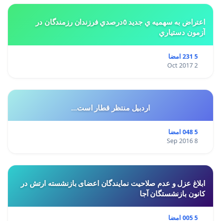
اعتراض به سهميه ي جديد ٥درصدي فرزندان رزمندگان در
آزمون دستياري
5 231 امضا
2 Oct 2017
اردبیل منتظر قطار است...
5 048 امضا
8 Sep 2016
ابلاغ عزل و عدم صلاحیت نمایندگان اعضای بازنشسته ارتش در
کانون بازنشستگان آجا
5 005 امضا