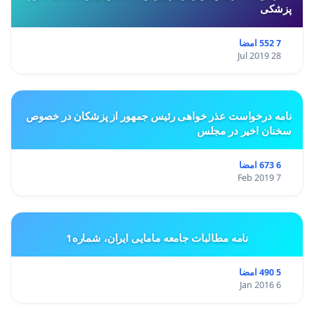
پزشکی
7 552 امضا
28 Jul 2019
نامه درخواست عذر خواهی رئیس جمهور از پزشکان در خصوص
سخنان اخیر در مجلس
6 673 امضا
7 Feb 2019
نامه مطالبات جامعه مامایی ایران، شماره1
5 490 امضا
6 Jan 2016