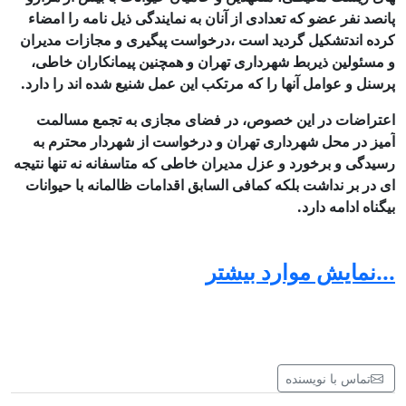
پانصد نفر عضو که تعدادی از آنان به نمایندگی ذیل نامه را امضاء
کرده اندتشکیل گردید است ،درخواست پیگیری و مجازات مدیران
و مسئولین ذیربط شهرداری تهران و همچنین پیمانکاران خاطی،
پرسنل و عوامل آن­ها را که مرتکب این عمل شنیع شده­ اند را دارد.
اعتراضات در این خصوص، در فضای مجازی به تجمع مسالمت
آمیز در محل شهرداری تهران و درخواست از شهردار محترم به
رسیدگی و برخورد و عزل مدیران خاطی که متاسفانه نه تنها نتیجه
­ای در بر نداشت بلکه کمافی­ السابق اقدامات ظالمانه با حیوانات
بی­گناه ادامه دارد.
شرکت ساماندهی مشاغل شهرداری تهران که مسئولیت
ساماندهی سگ­های بلاصاحب در شهر را به ­عهده دارد :
...نمایش موارد بیشتر
اولا- به دلیل عدم آشنایی، مهارت وتخصص لازم با توجه به شرایط
بد نگهداری انها صلاحیت کافی را ندارند
ثانیا- بدون هیچگونه توجه و علاقه و رعایت ضوابط و حقوق
تماس با نویسنده
حیوانات با انها رفتار های نا شایست انجام می دهند