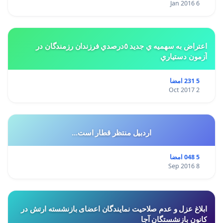
6 Jan 2016
اعتراض به سهميه ي جديد ٥درصدي فرزندان رزمندگان در
آزمون دستياري
5 231 امضا
2 Oct 2017
اردبیل منتظر قطار است...
5 048 امضا
8 Sep 2016
ابلاغ عزل و عدم صلاحیت نمایندگان اعضای بازنشسته ارتش در
کانون بازنشستگان آجا