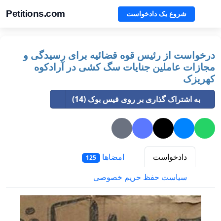
Petitions.com
شروع یک دادخواست
درخواست از رئیس قوه قضائیه برای رسیدگی و
مجازات عاملین جنایات سگ کشی در آرادکوه
کهریزک
به اشتراک گذاری بر روی فیس بوک (14)
دادخواست
امضاها
125
سیاست حفظ حریم خصوصی