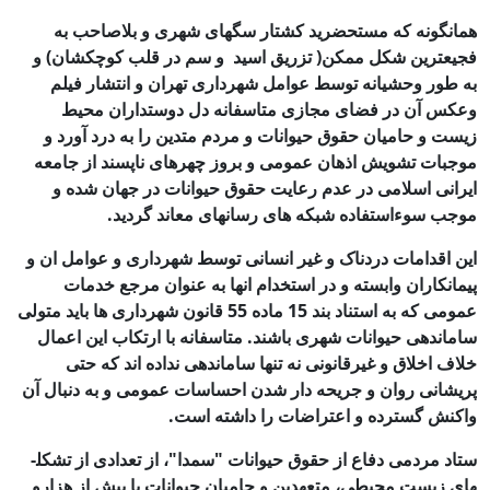
همانگونه که مستحضرید کشتار سگ­های شهری و بلاصاحب به
فجیع­ترین شکل ممکن( تزریق اسید و سم در قلب کوچک­شان) و
به­ طور وحشیانه توسط عوامل شهرداری تهران و انتشار فیلم
وعکس آن در فضای مجازی متاسفانه دل دوست­داران محیط
زیست و حامیان حقوق حیوانات و مردم متدین را به درد آورد و
موجبات تشویش اذهان عمومی و بروز چهره­ای ناپسند از جامعه
ایرانی اسلامی در عدم رعایت حقوق حیوانات در جهان شده و
موجب سوء­استفاده شبکه ­های رسانه­ای معاند گردید.
این اقدامات دردناک و غیر انسانی توسط شهرداری و عوامل ان و
پیمانکاران وابسته و در استخدام انها به عنوان مرجع خدمات
عمومی که به استناد بند 15 ماده 55 قانون شهرداری ها باید متولی
ساماندهی حیوانات شهری باشند. متاسفانه با ارتکاب این اعمال
خلاف اخلاق و غیرقانونی نه تنها ساماندهی نداده اند که حتی
پریشانی روان و جریحه دار شدن احساسات عمومی و به دنبال آن
واکنش گسترده و اعتراضات را داشته است.
ستاد مردمی دفاع از حقوق حیوانات "سمدا"، از تعدادی از تشکل­
های زیست محیطی، متعهدین و حامیان حیوانات با بیش از هزارو