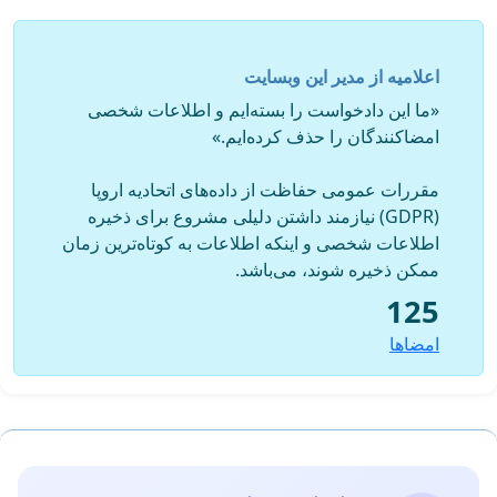
لازم به ذکر است این
مجموعه قبلا طی جلسات مکرر با مسئولین شهرداری و طی نامه
شماره 1003/6/98 مورخ 24/06/98 به شهردار محترم تهران
اعلامیه از مدیر این وبسایت
جناب آقای حناچی، درخواست رسیدگی و پیگیری را نموده که
«ما این دادخواست را بسته‌ایم و اطلاعات شخصی
متاسفانه مورد توجه واقع نگردید و هیچگونه اقدام موثری صورت
امضاکنندگان را حذف کرده‌ایم.»
نگرفته است.
مقررات عمومی حفاظت از داده‌های اتحادیه اروپا
لذا از آن مقام محترم تقاضامندیم دستور رسیدگی به وقایع اتفاق
(GDPR) نیازمند داشتن دلیلی مشروع برای ذخیره
افتاده و مجازات متخلفین را صادر تا تکرار این گونه جنایات در آتی
اطلاعات شخصی و اینکه اطلاعات به کوتاه‌ترین زمان
پیشگیری و موجبات . عایت حقوق حیوانات بوجود آید.
ممکن ذخیره شوند، می‌باشد.
125
ستاد مردمی دفاع از حقوق حیوانات"سمدا"
امضاها