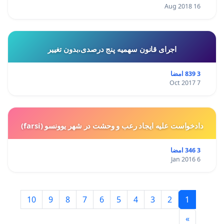
16 Aug 2018
اجرای قانون سهمیه پنج درصدی،بدون تغییر
3 839 امضا
7 Oct 2017
دادخواست علیه ایجاد رعب و وحشت در شهر یوونسو (farsi)
3 346 امضا
6 Jan 2016
10
9
8
7
6
5
4
3
2
1
»