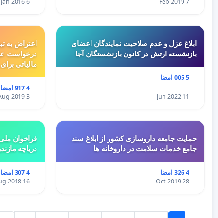
6 Jan 2016
7 Feb 2019
ابلاغ عزل و عدم صلاحیت نمایندگان اعضای
اعتراض به تب
بازنشسته ارتش در کانون بازنشستگان آجا
درخواست عد
مالیاتی برای
5 005 امضا
4 917 امضا
3 Aug 2019
11 Jun 2022
حمایت جامعه داروسازی کشور از ابلاغ سند
فراخوان ملی 
جامع خدمات سلامت در داروخانه ها
دریاچه مازند
4 326 امضا
4 307 امضا
16 Aug 2018
28 Oct 2019