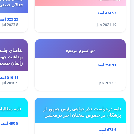
فعالان صنفی
57 474 امضا
23 323 امضا
8 Jul 2023
19 Jan 2021
«و عموم مردم»
تقاضای جامعه
بهداشت جهت 
زایمان طبیع
11 250 امضا
11 019 امضا
5 Jul 2018
2 Jan 2017
نامه درخواست عذر خواهی رئیس جمهور از
نامه مطالبا
پزشکان در خصوص سخنان اخیر در مجلس
5 490 امضا
6 673 امضا