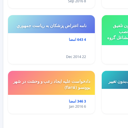
8 Sep 2016
ن تلفیق
نامه اعتراض پزشكان به رياست جمهوري
 نصب
مشاغل گروه
4 643 امضا
بتدای سال 1398 و لایحه تسلیمی
ییر کاربری
22 Dec 2014
بدون تغییر
دادخواست علیه ایجاد رعب و وحشت در شهر
یوونسو (farsi)
3 346 امضا
6 Jan 2016