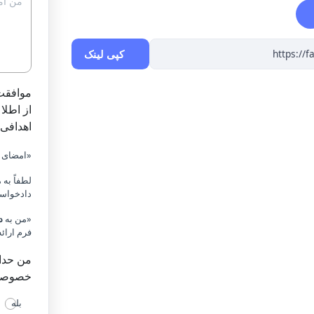
کپی لینک
موافقت
از اطلا
اهدافی 
«امضای م
لطفاً به
دادخواست
«من به
د
فرم ارائ
خصوصی 
بله