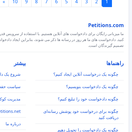
»
10
9
8
7
6
5
4
3
2
1
Petitions.com
ما میزبانی رایگان برای دادخواست های آنلاین هستیم. با استفاده از سرویس قدرت
کنید. دادخواست های ما هر روز در رسانه ها ذکر می شوند، بنابراین ایجاد داد
تصمیم گیرندگان است.
راهنماها
بیشتر
چگونه یک درخواست آنلاین ایجاد کنیم؟
شروع یک دا
چگونه یک دادخواست بنویسیم؟
سیاست حفظ
چگونه دادخواست خود را تبلیغ کنیم؟
مدیریت کوکی
چگونه برای درخواست خود پوشش رسانه‌ای
Petitions.net اکنون etitions.com
دریافت کنید
درباره ما
چگونه یک دادخواست را تحویل دهیم