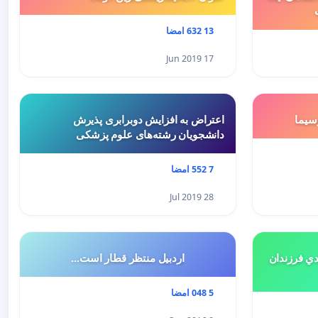
13 632 امضا
17 Jun 2019
سيما
اعتراض به افزایش دوبرابری پذیرش
دانشجویان رشته‌های علوم پزشکی
7 552 امضا
28 Jul 2019
هميه ي جديد ٥درصدي فرزندان
اردبیل منتظر قطار است...
5 048 امضا