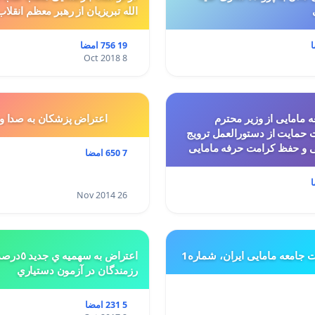
الله تبریزیان از رهبر معظم انقلاب
19 756 امضا
8 Oct 2018
 مامایی از وزیر محترم
اعتراض پزشكان به صدا و
حمایت از دستورالعمل ترویج
ی و حفظ کرامت حرفه مامایی
7 650 امضا
26 Nov 2014
ت جامعه مامایی ایران، شماره1
اعتراض به س
رزمندگان در آزمون دستياري
5 231 امضا