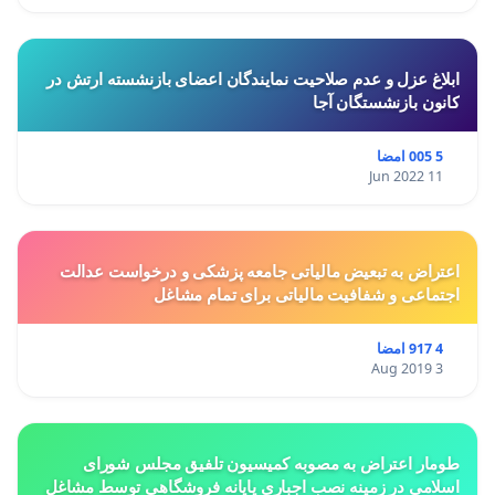
ابلاغ عزل و عدم صلاحیت نمایندگان اعضای بازنشسته ارتش در
کانون بازنشستگان آجا
5 005 امضا
11 Jun 2022
اعتراض به تبعیض مالیاتی جامعه پزشکی و درخواست عدالت
اجتماعی و شفافیت مالیاتی برای تمام مشاغل
4 917 امضا
3 Aug 2019
طومار اعتراض به مصوبه کمیسیون تلفیق مجلس شورای
اسلامی در زمینه نصب اجباری پایانه فروشگاهی توسط مشاغل