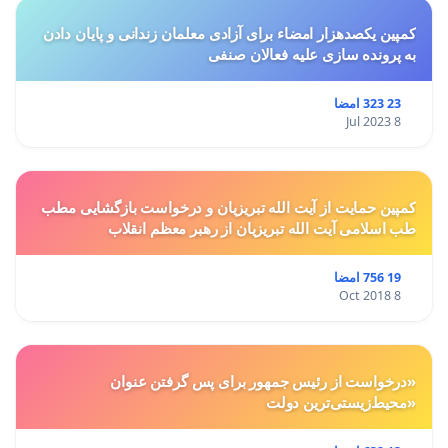
کمپین یکصدهزار امضاء برای آزادی معلمان زندانی و پایان دادن
به پرونده سازی علیه فعالان صنفی
23 323 امضا
8 Jul 2023
کمپین حمایت از آیت الله تبریزیان و درخواست بازگشایی مطب
طب اسلامی آیت الله تبریزیان از رهبر معظم انقلاب
19 756 امضا
8 Oct 2018
«درخواست از رئیس جمهور برای پس گرفتن عنوان
«محیط‌زیستی‌ترین دولت