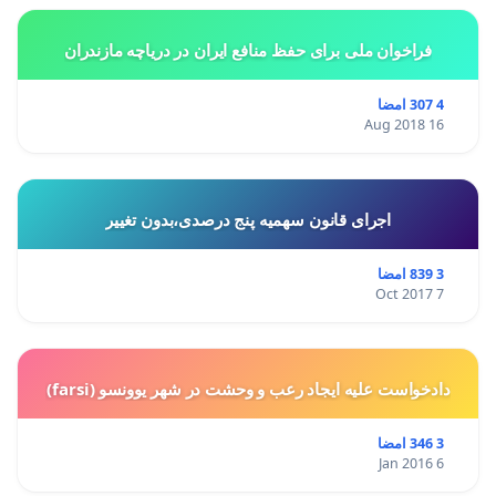
فراخوان ملی برای حفظ منافع ایران در دریاچه مازندران
4 307 امضا
16 Aug 2018
اجرای قانون سهمیه پنج درصدی،بدون تغییر
3 839 امضا
7 Oct 2017
دادخواست علیه ایجاد رعب و وحشت در شهر یوونسو (farsi)
3 346 امضا
6 Jan 2016