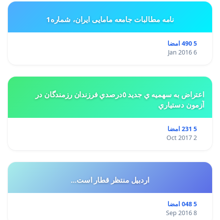
نامه مطالبات جامعه مامایی ایران، شماره1
5 490 امضا
6 Jan 2016
اعتراض به سهميه ي جديد ٥درصدي فرزندان رزمندگان در
آزمون دستياري
5 231 امضا
2 Oct 2017
اردبیل منتظر قطار است...
5 048 امضا
8 Sep 2016