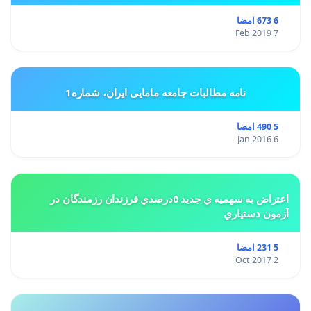
6 673 امضا
7 Feb 2019
نامه مطالبات جامعه مامایی ایران، شماره1
5 490 امضا
6 Jan 2016
اعتراض به سهميه ي جديد ٥درصدي فرزندان رزمندگان در
آزمون دستياري
5 231 امضا
2 Oct 2017