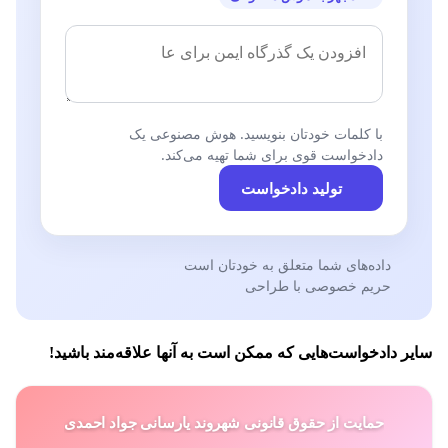
شادی زنان است. دیگر کسی به افکار طالبانی مجال نمی‌دهد.
از اهمال‌کاری دست بردارید و به رسم انسانیت و برای اجرای
عدالت به حملات وحشیانه‌‌ی این کوته‌فکران خاتمه دهید.
با کلمات خودتان بنویسید. هوش مصنوعی یک
سینماگران،
فیلمسازان مستند،
دادخواست قوی برای شما تهیه می‌کند.
تولید دادخواست
روزنامه‌نگاران، فعالان مدنی و اهالی فرهنگ و هنر
اسفند ماه ۱۴۰۱
داده‌های شما متعلق به خودتان است
حریم خصوصی با طراحی
لطفاً در صورت موافقت و همراهی، اسم و سمت خود را در
لینک زیر قرار دهید.
سایر دادخواست‌هایی که ممکن است به آنها علاقه‌مند باشید!
نمونه: آیدا محمدی- نویسنده
حمایت از حقوق قانونی شهروند یارسانی جواد احمدی
https://fa.petitions.net/392758#sign