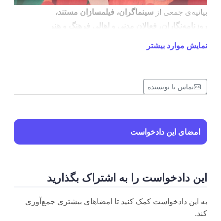
بیانیه‌‌ی جمعی از
سینماگران، فیلمسازان مستند،
روزنامه‌نگاران، فعالان مدنی و اهالی فرهنگ و هنر
در اعتراض به فاجعه‌ی مسمومیت عمدی و زنجیره‌وار
نمایش موارد بیشتر
دانش‌آموزان دختر در مدارس کشور
در پنج ماهی که از خیزش #زن‌_زندگی_آزادی می‌گذرد؛‌
تماس با نویسنده
بسیاری از کنشگران حقوق زنان، فعالان مدنی و مردم
آزاداندیش و معترض را دستگیر و مجازات کرده‌اید و پاسخِ
مردمِ دادخواه را جز با گلوله، اعدام و زندان نداده اید اما
این‌روزها و از پس جنایت‌های خُرد و کلان؛ حمله‌های عمدی و
امضای این دادخواست
زنجیره‌ای به مدارس دخترانه‌ی کشور، فاجعه جدیدی است که
هدفی جز ایجاد رعب و وحشت و بالا بردن هزینه برای
بدیهی‌ترین حقوق دختران جامعه ندارد.
این دادخواست را به اشتراک بگذارید
ولی ما و همه مردم ایران هنوز فاجعه اسیدپاشی‌های اصفهان
به این دادخواست کمک کنید تا امضاهای بیشتری جمع‌آوری
در سال ۱۳۹۳ را به یاد داریم. چهره‌‌ی سوخته‌ی زنان و
کند.