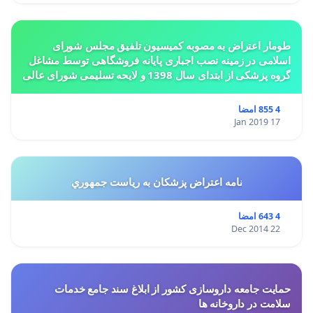
طومار اعتراض به مصوبه کمیسیون تلفیق مجلس شورای
اسلامی در زمینه نصب اجباری پایانه فروشگاهی توسط مشاغل
گروه پزشکی از ابتدای سال 1398 و لایحه تسلیمی شورای عالی
استان ها مبنی بر تغییر کاربری از مسکونی به
4 855 امضا
17 Jan 2019
نامه اعتراض پزشكان به رياست جمهوري
4 643 امضا
22 Dec 2014
حمایت جامعه داروسازی کشور از ابلاغ سند جامع خدمات
سلامت در داروخانه ها