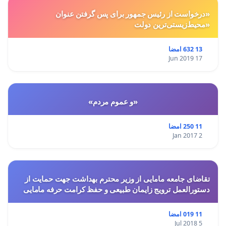
«درخواست از رئیس جمهور برای پس گرفتن عنوان
«محیط‌زیستی‌ترین دولت
13 632 امضا
17 Jun 2019
«و عموم مردم»
11 250 امضا
2 Jan 2017
تقاضای جامعه مامایی از وزیر محترم بهداشت جهت حمایت از
دستورالعمل ترویج زایمان طبیعی و حفظ کرامت حرفه مامایی
11 019 امضا
5 Jul 2018