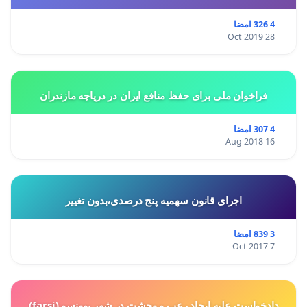
4 326 امضا
28 Oct 2019
فراخوان ملی برای حفظ منافع ایران در دریاچه مازندران
4 307 امضا
16 Aug 2018
اجرای قانون سهمیه پنج درصدی،بدون تغییر
3 839 امضا
7 Oct 2017
دادخواست علیه ایجاد رعب و وحشت در شهر یوونسو (farsi)