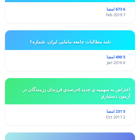
6 673 امضا
7 Feb 2019
نامه مطالبات جامعه مامایی ایران، شماره1
5 490 امضا
6 Jan 2016
اعتراض به سهميه ي جديد ٥درصدي فرزندان رزمندگان در
آزمون دستياري
5 231 امضا
2 Oct 2017