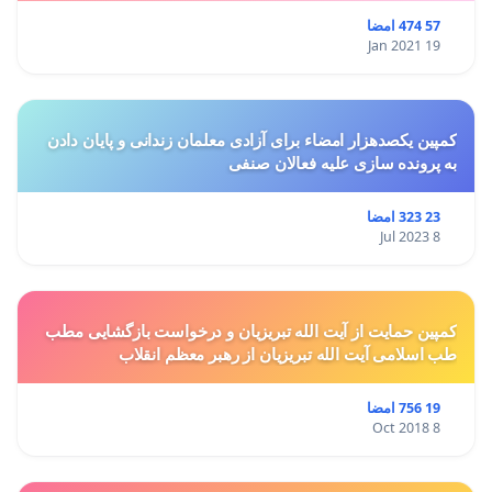
ستاد انتخاباتی رییس جمهور منتخب
57 474 امضا
19 Jan 2021
کارگروه‌ محترم انتخاب وزیر بهداشت، درمان و آموزش
پزشکی
کمپین یکصدهزار امضاء برای آزادی معلمان زندانی و پایان دادن
به پرونده سازی علیه فعالان صنفی
23 323 امضا
8 Jul 2023
کمپین حمایت از آیت الله تبریزیان و درخواست بازگشایی مطب
طب اسلامی آیت الله تبریزیان از رهبر معظم انقلاب
19 756 امضا
8 Oct 2018