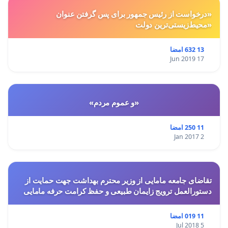
«درخواست از رئیس جمهور برای پس گرفتن عنوان
«محیط‌زیستی‌ترین دولت
13 632 امضا
17 Jun 2019
«و عموم مردم»
11 250 امضا
2 Jan 2017
تقاضای جامعه مامایی از وزیر محترم بهداشت جهت حمایت از
دستورالعمل ترویج زایمان طبیعی و حفظ کرامت حرفه مامایی
11 019 امضا
5 Jul 2018