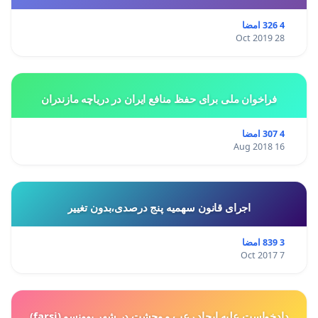
4 326 امضا
28 Oct 2019
فراخوان ملی برای حفظ منافع ایران در دریاچه مازندران
4 307 امضا
16 Aug 2018
اجرای قانون سهمیه پنج درصدی،بدون تغییر
3 839 امضا
7 Oct 2017
دادخواست علیه ایجاد رعب و وحشت در شهر یوونسو (farsi)