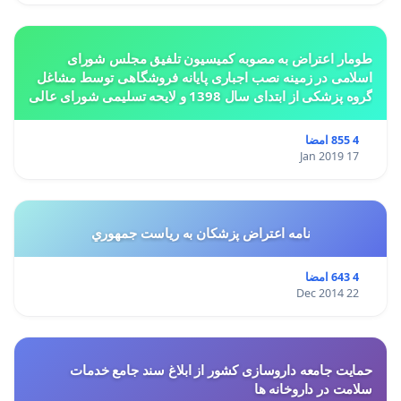
طومار اعتراض به مصوبه کمیسیون تلفیق مجلس شورای
اسلامی در زمینه نصب اجباری پایانه فروشگاهی توسط مشاغل
گروه پزشکی از ابتدای سال 1398 و لایحه تسلیمی شورای عالی
استان ها مبنی بر تغییر کاربری از مسکونی به
4 855 امضا
17 Jan 2019
نامه اعتراض پزشكان به رياست جمهوري
4 643 امضا
22 Dec 2014
حمایت جامعه داروسازی کشور از ابلاغ سند جامع خدمات
سلامت در داروخانه ها