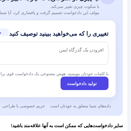
رونوشت:
با سکوت چیزی تغییر نمی‌کند.
مولف این دادخواست تصمیم گرفت و پافشاری کرد. آیا شما نی
جناب آقای دکتر علی نوبخت ،رئیس محترم کمیسیون بهدا
سرکار خانم دکتر تهرانیان ، مشاور وزیر محترم بهداشت
-
م
تغییری را که می‌خواهید ببینید توصیف کنید
سرکار خانم دکتر معصومه آباد، ریاست محترم جمعیت مامای
سرکار خانم فرح بابایی ریاست محترم اداره مامایی وزارت 
سرکار خانم دکتر ناهید خداکرمی ، رئیس محترم انجمن علمی
با کلمات خودتان بنویسید. هوش مصنوعی یک دادخواست قوی برای 
تولید دادخواست
:اسامی جمعی از نمایندگان و اساتید مامایی امضاء کننده نامه
داده‌های شما متعلق به خودتان است
حریم خصوصی با طراحی
-
سایر دادخواست‌هایی که ممکن است به آنها علاقه‌مند باشید!