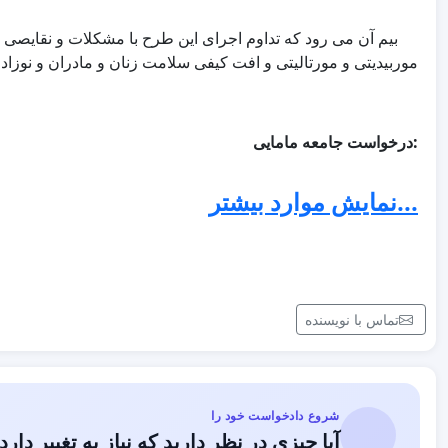
بیم آن می رود که تداوم اجرای این طرح با مشکلات و نقایصی که
موربیدیتی و مورتالیتی و افت کیفی سلامت زنان و مادران و نوزاد
:درخواست جامعه مامایی
.ماماهای شاغل در این طرح بتوانند با نام و ردیف شغلی "ماما"
...نمایش موارد بیشتر
همانطور که مستحضرید طبق شرح وظایف مصوب، ماما صرفاً خدمات م
آن می تواند تمام امور مربوط به بهداشت و سلامت زنان و دختران را 
ارجاع ندارد و این امر موجب کاهش ارجاعات غیر ضروری، کاهش س
در ارائه کنندگان و هم در دریافت کنندگان خدمات به دنبال خواهد
تماس با نویسنده
با ت
جامعه بزرگ م
شروع دادخواست خود را
آیا چیزی در نظر دارید که نیاز به تغییر دارد