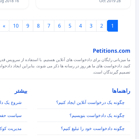
16 Aug 2018
28 Oct 2019
گلزار جمشیدی، نماَینده مامایی شهرستان ثلاث باباجانی، ن پ: 37137- م
زهرا شکرالهی، مربی مرکز آموزش بهورزی اهواز، نماینده مامایی
پ:14828-م -
»
10
9
8
7
6
5
4
3
2
1
زینب خالدیان، معاون علوم پزشکی و عضو هیئت علمی دانشگاه آزاد 
فاطمه جلالی چیمه، استاد بالینی واحد پزشکی داشگاه تهران، ن پ:025
Petitions.com
رباب آرامی، هیئت علمی مامایی واحد زنجان، ن پ: 1854- م -
ما میزبانی رایگان برای دادخواست های آنلاین هستیم. با استفاده از سرویس قدرت
کنید. دادخواست های ما هر روز در رسانه ها ذکر می شوند، بنابراین ایجاد داد
دکتر معصومه پور محسن، رئیس جمعیت مامایی استان گیلان، ن پ: 801
تصمیم گیرندگان است.
مرجان خدادوست، نماینده ماماهای خانواده درکمیته فنی معاونت بهداش
راهنماها
بیشتر
اعظم مریدی، عضو هییت علمی دانشگاه علوم پزشکی بندرعباس 
چگونه یک درخواست آنلاین ایجاد کنیم؟
شروع یک دا
وحیده اطمینان، مسوول انجمن مامایی و نایب رییس جمعیت مام
چگونه یک دادخواست بنویسیم؟
سیاست حفظ
18896- م -
چگونه دادخواست خود را تبلیغ کنیم؟
مدیریت کوکی