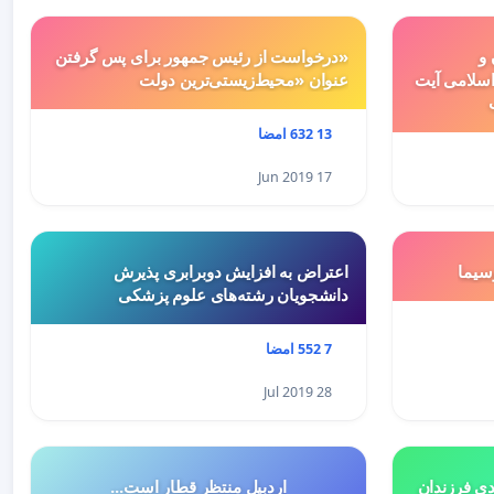
 و
«درخواست از رئیس جمهور برای پس گرفتن
سلامی آیت
عنوان «محیط‌زیستی‌ترین دولت
13 632 امضا
17 Jun 2019
سيما
اعتراض به افزایش دوبرابری پذیرش
دانشجویان رشته‌های علوم پزشکی
7 552 امضا
28 Jul 2019
هميه ي جديد ٥درصدي فرزندان
اردبیل منتظر قطار است...