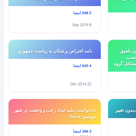
5 048 امضا
8 Sep 2016
ن تلفیق
نامه اعتراض پزشكان به رياست جمهوري
 نصب
مشاغل گروه
4 643 امضا
بتدای سال 1398 و لایحه تسلیمی
ییر کاربری
22 Dec 2014
بدون تغییر
دادخواست علیه ایجاد رعب و وحشت در شهر
یوونسو (farsi)
3 346 امضا