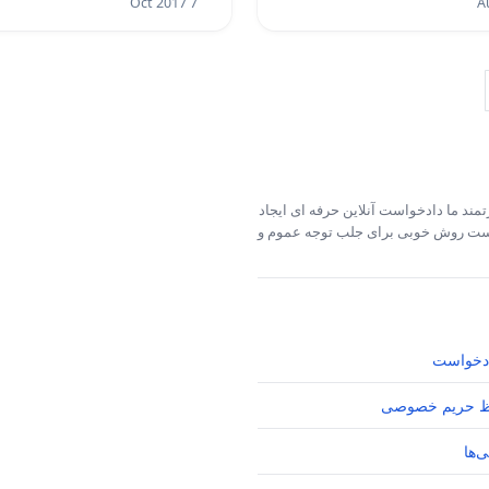
7 Oct 2017
 -
 در نظام پزشکی اهوازو مربی پاره وقت دانشگاه آزاد اهواز، ن
واحد سمنان، ن پ:8495- م -
9- م -
مند ما دادخواست آنلاین حرفه ای ایجاد
خواست روش خوبی برای جلب توجه عموم و
4- م -
ت مازندران، ن پ 12404- م -
-
دخواست
ایی شعبه فارس، عضو هییت مدیره نظام پزشکی شیراز، ن پ
 حریم خصوصی
‌ها