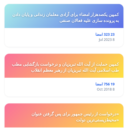
کمپین یکصدهزار امضاء برای آزادی معلمان زندانی و پایان دادن
به پرونده سازی علیه فعالان صنفی
23 323 امضا
8 Jul 2023
کمپین حمایت از آیت الله تبریزیان و درخواست بازگشایی مطب
طب اسلامی آیت الله تبریزیان از رهبر معظم انقلاب
19 756 امضا
8 Oct 2018
«درخواست از رئیس جمهور برای پس گرفتن عنوان
«محیط‌زیستی‌ترین دولت