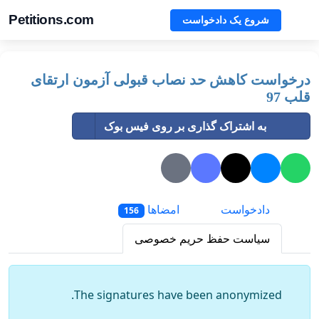
Petitions.com
شروع یک دادخواست
درخواست کاهش حد نصاب قبولی آزمون ارتقای
قلب 97
به اشتراک گذاری بر روی فیس بوک
دادخواست
امضاها
156
سیاست حفظ حریم خصوصی
The signatures have been anonymized.