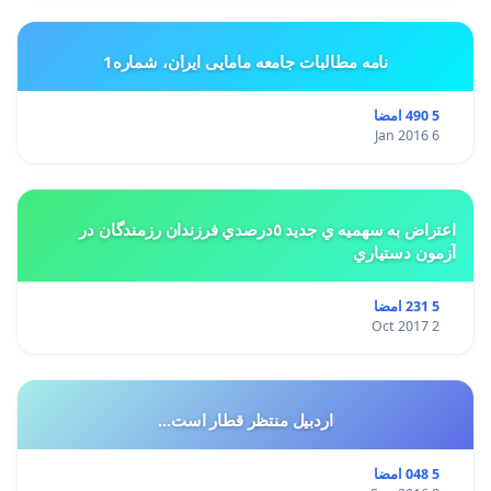
نامه مطالبات جامعه مامایی ایران، شماره1
5 490 امضا
6 Jan 2016
اعتراض به سهميه ي جديد ٥درصدي فرزندان رزمندگان در
آزمون دستياري
5 231 امضا
2 Oct 2017
اردبیل منتظر قطار است...
5 048 امضا