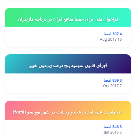
فراخوان ملی برای حفظ منافع ایران در دریاچه مازندران
4 307 امضا
16 Aug 2018
اجرای قانون سهمیه پنج درصدی،بدون تغییر
3 839 امضا
7 Oct 2017
دادخواست علیه ایجاد رعب و وحشت در شهر یوونسو (farsi)
3 346 امضا
6 Jan 2016