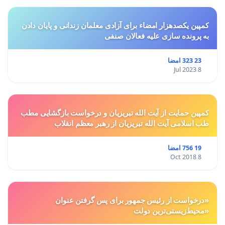
کمپین یکصدهزار امضاء برای آزادی معلمان زندانی و پایان دادن
به پرونده سازی علیه فعالان صنفی
23 323 امضا
8 Jul 2023
کمپین حمایت از آیت الله تبریزیان و درخواست بازگشایی مطب
طب اسلامی آیت الله تبریزیان از رهبر معظم انقلاب
19 756 امضا
8 Oct 2018
«درخواست از رئیس جمهور برای پس گرفتن عنوان
«محیط‌زیستی‌ترین دولت