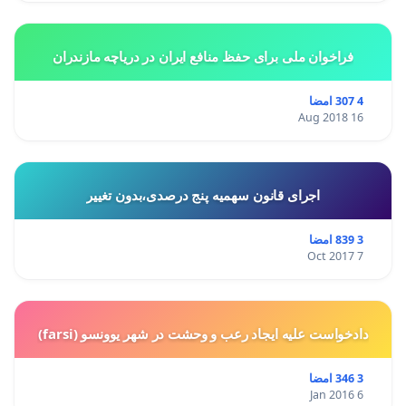
فراخوان ملی برای حفظ منافع ایران در دریاچه مازندران
4 307 امضا
16 Aug 2018
اجرای قانون سهمیه پنج درصدی،بدون تغییر
3 839 امضا
7 Oct 2017
دادخواست علیه ایجاد رعب و وحشت در شهر یوونسو (farsi)
3 346 امضا
6 Jan 2016