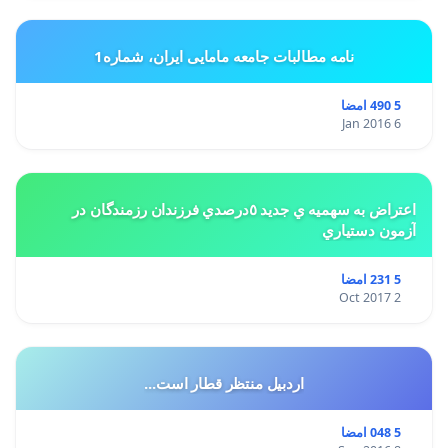
نامه مطالبات جامعه مامایی ایران، شماره1
5 490 امضا
6 Jan 2016
اعتراض به سهميه ي جديد ٥درصدي فرزندان رزمندگان در
آزمون دستياري
5 231 امضا
2 Oct 2017
اردبیل منتظر قطار است...
5 048 امضا