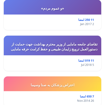
«و عموم مردم»
11 250 امضا
2 Jan 2017
تقاضای جامعه مامایی از وزیر محترم بهداشت جهت حمایت از
دستورالعمل ترویج زایمان طبیعی و حفظ کرامت حرفه مامایی
11 019 امضا
5 Jul 2018
اعتراض پزشكان به صدا وسيما
7 650 امضا
26 Nov 2014