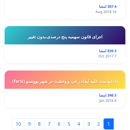
4 307 امضا
16 Aug 2018
اجرای قانون سهمیه پنج درصدی،بدون تغییر
3 839 امضا
7 Oct 2017
دادخواست علیه ایجاد رعب و وحشت در شهر یوونسو (farsi)
3 346 امضا
6 Jan 2016
10
9
8
7
6
5
4
3
2
1