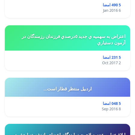
5 490 امضا
6 Jan 2016
اعتراض به سهميه ي جديد ٥درصدي فرزندان رزمندگان در
آزمون دستياري
5 231 امضا
2 Oct 2017
اردبیل منتظر قطار است...
5 048 امضا
8 Sep 2016
ابلاغ عزل و عدم صلاحیت نمایندگان اعضای بازنشسته ارتش در