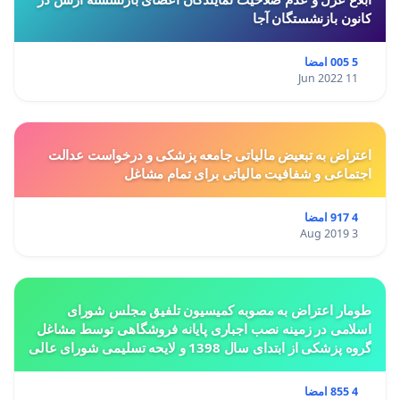
کانون بازنشستگان آجا
5 005 امضا
11 Jun 2022
اعتراض به تبعیض مالیاتی جامعه پزشکی و درخواست عدالت
اجتماعی و شفافیت مالیاتی برای تمام مشاغل
4 917 امضا
3 Aug 2019
طومار اعتراض به مصوبه کمیسیون تلفیق مجلس شورای
اسلامی در زمینه نصب اجباری پایانه فروشگاهی توسط مشاغل
گروه پزشکی از ابتدای سال 1398 و لایحه تسلیمی شورای عالی
استان ها مبنی بر تغییر کاربری از مسکونی به
4 855 امضا