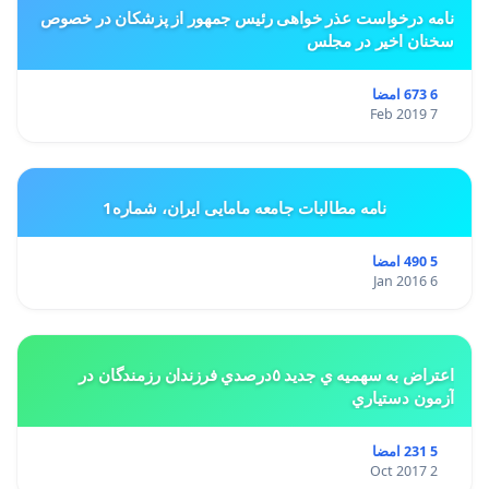
نامه درخواست عذر خواهی رئیس جمهور از پزشکان در خصوص
سخنان اخیر در مجلس
6 673 امضا
7 Feb 2019
نامه مطالبات جامعه مامایی ایران، شماره1
5 490 امضا
6 Jan 2016
اعتراض به سهميه ي جديد ٥درصدي فرزندان رزمندگان در
آزمون دستياري
5 231 امضا
2 Oct 2017