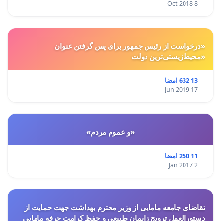
8 Oct 2018
«درخواست از رئیس جمهور برای پس گرفتن عنوان
«محیط‌زیستی‌ترین دولت
13 632 امضا
17 Jun 2019
«و عموم مردم»
11 250 امضا
2 Jan 2017
تقاضای جامعه مامایی از وزیر محترم بهداشت جهت حمایت از
دستورالعمل ترویج زایمان طبیعی و حفظ کرامت حرفه مامایی