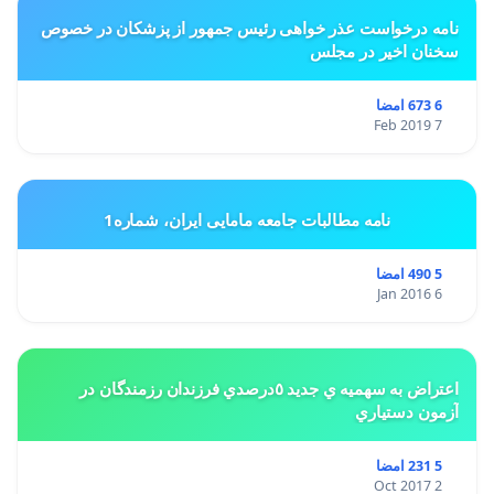
نامه درخواست عذر خواهی رئیس جمهور از پزشکان در خصوص
سخنان اخیر در مجلس
6 673 امضا
7 Feb 2019
نامه مطالبات جامعه مامایی ایران، شماره1
5 490 امضا
6 Jan 2016
اعتراض به سهميه ي جديد ٥درصدي فرزندان رزمندگان در
آزمون دستياري
5 231 امضا
2 Oct 2017