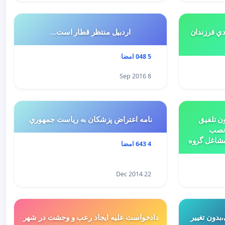
هميه ي جديد ٥درصدي فرزندان
اردبیل منتظر قطار است...
5 048 امضا
8 Sep 2016
ن تلفیق
نامه اعتراض پزشكان به رياست جمهوري
 نصب
مشاغل گروه
4 643 امضا
بتدای سال 1398 و لایحه تسلیمی
ییر کاربری
22 Dec 2014
بدون تغییر
دادخواست علیه ایجاد رعب و وحشت در شهر