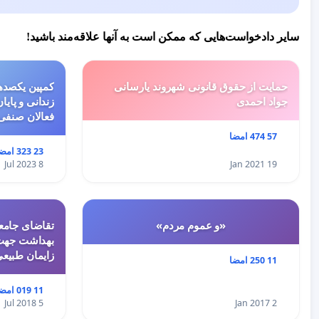
سایر دادخواست‌هایی که ممکن است به آنها علاقه‌مند باشید!
حمایت از حقوق قانونی شهروند یارسانی
کمپین یکصدهز
جواد احمدی
زندانی و پایا
فعالان صنفی
57 474 امضا
23 323 امضا
8 Jul 2023
19 Jan 2021
«و عموم مردم»
تقاضای جامعه
بهداشت جهت 
زایمان طبیع
11 250 امضا
11 019 امضا
5 Jul 2018
2 Jan 2017