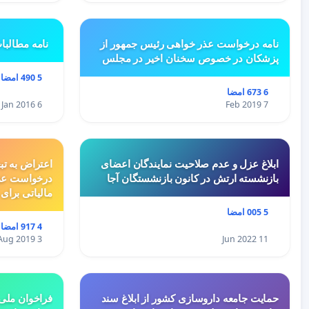
نامه درخواست عذر خواهی رئیس جمهور از
نامه مطالبا
پزشکان در خصوص سخنان اخیر در مجلس
5 490 امضا
6 673 امضا
6 Jan 2016
7 Feb 2019
ابلاغ عزل و عدم صلاحیت نمایندگان اعضای
اعتراض به تب
بازنشسته ارتش در کانون بازنشستگان آجا
درخواست عد
مالیاتی برای
5 005 امضا
4 917 امضا
3 Aug 2019
11 Jun 2022
حمایت جامعه داروسازی کشور از ابلاغ سند
فراخوان ملی 