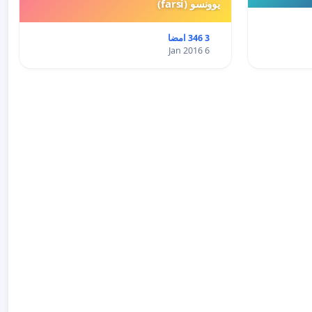
یوونسو (farsi)
3 346 امضا
6 Jan 2016