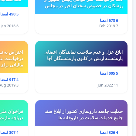
پزشکان در خصوص سخنان اخیر در مجلس
5 490 امضا
6 673 امضا
6 Jan 2016
7 Feb 2019
ابلاغ عزل و عدم صلاحیت نمایندگان اعضای
اعتراض به تب
بازنشسته ارتش در کانون بازنشستگان آجا
درخواست عد
مالیاتی برای
5 005 امضا
4 917 امضا
3 Aug 2019
11 Jun 2022
حمایت جامعه داروسازی کشور از ابلاغ سند
فراخوان ملی 
جامع خدمات سلامت در داروخانه ها
دریاچه مازند
4 326 امضا
4 307 امضا