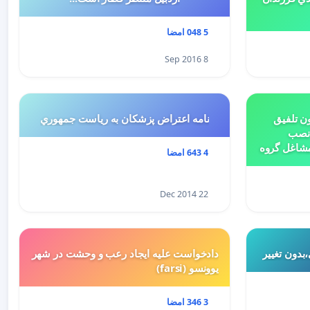
5 048 امضا
8 Sep 2016
ن تلفیق
نامه اعتراض پزشكان به رياست جمهوري
 نصب
مشاغل گروه
4 643 امضا
بتدای سال 1398 و لایحه تسلیمی
ییر کاربری
22 Dec 2014
بدون تغییر
دادخواست علیه ایجاد رعب و وحشت در شهر
یوونسو (farsi)
3 346 امضا