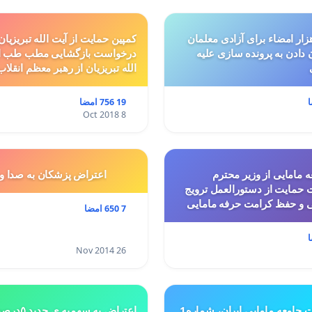
ار امضاء برای آزادی معلمان
کمپین حمایت از آیت الله تبریزیان
ن دادن به پرونده سازی علیه
درخواست بازگشایی مطب طب ا
الله تبریزیان از رهبر معظم انقلاب
19 756 امضا
8 Oct 2018
 مامایی از وزیر محترم
اعتراض پزشكان به صدا و
حمایت از دستورالعمل ترویج
ی و حفظ کرامت حرفه مامایی
7 650 امضا
26 Nov 2014
ت جامعه مامایی ایران، شماره1
اعتراض به س