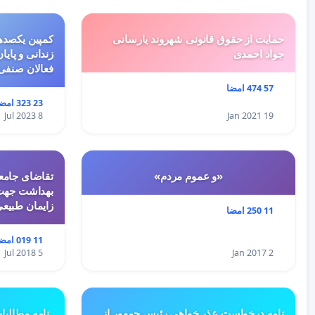
حمایت از حقوق قانونی شهروند یارسانی
کمپین یکصدهز
جواد احمدی
زندانی و پایا
فعالان صنفی
57 474 امضا
23 323 امضا
8 Jul 2023
19 Jan 2021
«و عموم مردم»
تقاضای جامعه
بهداشت جهت 
زایمان طبیع
11 250 امضا
11 019 امضا
5 Jul 2018
2 Jan 2017
نامه درخواست عذر خواهی رئیس جمهور از
نامه مطالبا