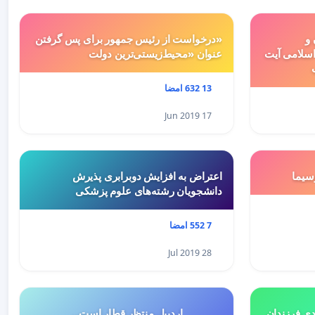
 و
«درخواست از رئیس جمهور برای پس گرفتن
سلامی آیت
عنوان «محیط‌زیستی‌ترین دولت
13 632 امضا
17 Jun 2019
سيما
اعتراض به افزایش دوبرابری پذیرش
دانشجویان رشته‌های علوم پزشکی
7 552 امضا
28 Jul 2019
هميه ي جديد ٥درصدي فرزندان
اردبیل منتظر قطار است...