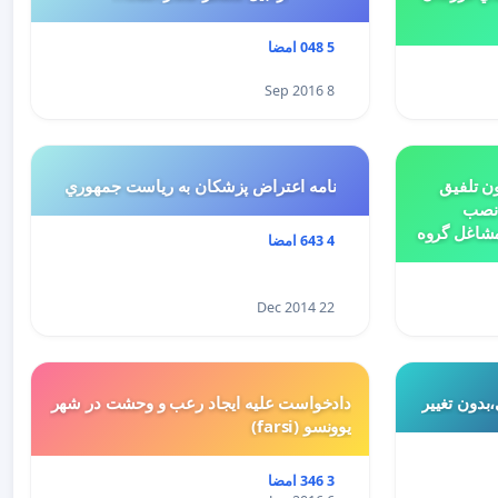
5 048 امضا
8 Sep 2016
ن تلفیق
نامه اعتراض پزشكان به رياست جمهوري
 نصب
مشاغل گروه
4 643 امضا
بتدای سال 1398 و لایحه تسلیمی
ییر کاربری
22 Dec 2014
بدون تغییر
دادخواست علیه ایجاد رعب و وحشت در شهر
یوونسو (farsi)
3 346 امضا