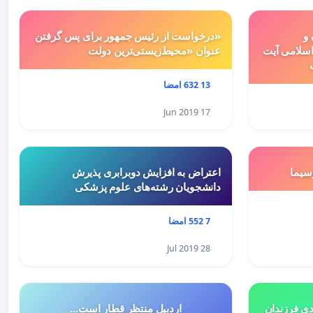
 و
«درخواست از رئیس جمهور برای پس گرفتن
سلامی آیت
عنوان «محیط‌زیستی‌ترین دولت
13 632 امضا
17 Jun 2019
سيما
اعتراض به افزایش دوبرابری پذیرش
دانشجویان رشته‌های علوم پزشکی
7 552 امضا
28 Jul 2019
هميه ي جديد ٥درصدي فرزندان
اردبیل منتظر قطار است...