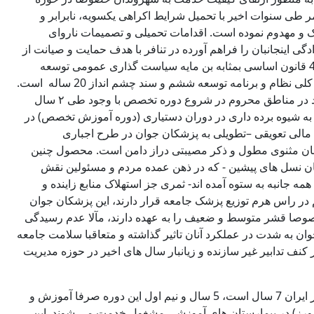
طی سنوات اخیر با تحمیل شرایط اکراهی یکسویه، نابرابر و
 و مهدوم نموده است. اقدامات تحمیلی و تصمیمات ناروای
 اینجانبان را فراهم آورده در تنافر با هدف حمایت و صیانت از
حقوق سرمایه های انسانی ناظر بر منطوق بند 3و 4و 5 و7 اصل 43 قانون اساسی بمثابه بن مایه سیاست گذاری عمومی توسعه
گرای تخصص محور و تاکیدات مقام معظم رهبری و سیاست های کلی نظام و برنامه توسعه ششم و سند چشم انداز 20 ساله است.
این خط مشی ها شامل اخذ تعهد خلاف قانون اجباری خدمت مجدد در مناطق محروم در شروع دوره تخصص با وجود طی ۲ سال
به شیوه برده داری در دوران دستیاری (دوره آموزش تخصص) در
مالی تعویقی –تطویلی به پزشکان جوان در طرح اجباری
ن مثنوی مطول و ذکر مصیبتی دراز دامن است. محصول چنین
ن نسل های پیشین - که در ذهن عمده مردم و مسئولین نقش
ه جانبه به ستوه آمده اند- ثمری جز استهلاک منابع زاینده و
یم در راس هرم توزیع پزشک جامعه قرار دارند، این پزشکان جوان
وصا قشر متوسط و ضعیف را به عهده دارند، مآلا عدم رسیدگی
 به شدت در عملکرد آنان تاثیر گذاشته و متعاقبا سلامت جامعه
نف تدابیر غیر سازنده و زیانبار سال های اخیر در حوزه مدیریت
1- همانطور که مستحضر هستید دوره تحصیل پزشکی عمومی در ایران 7 سال است، 5 سال و نیم اول این دوره صرفا آموزش و
ارورز) در بیمارستان های آموزشی مشغول خدمت می شوند. این