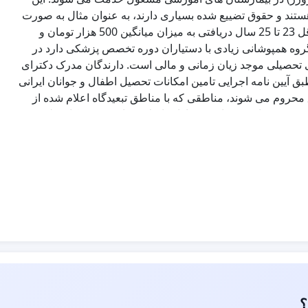
ند و حقوق تضییع شده بسیاری دارند، به عنوان مثال به صورت
تمام وقت در اختیار بیمارستان هستند در حالیکه در بازه سنی حداقل 23 تا 25 سال دریافتی به میزان میانگین 500 هزار تومان و
گروه همپوشانی زیادی با دستیاران دوره تخصص پزشکی دارد در
ی تحصیلی موجد زیان زمانی و مالی است. دارندگان مدرک دکترای
ی پس از ۷ سال تحصیل و با حداقل سن 25 سال طبق آیین نامه اجرایی تامین امکانات تحصیل اطفال و جوانان ایرانی
هی 2 سال خدمت در مناطق محروم می شوند، مناطقی که با مناطق تبعیدگاه اعلام شده از
سوی قوه قضاییه منطبق و خود مصداقی از محرومیت اجتماعی مصرح در ماده 25 قانون مجازات اسلامی است! پزشکان طرح
سائل دوره طرح تخصص که در ادامه به تفصیل شرح داده شده
. با تمام این مسائل و مشکلات پزشکان این بخش را کاملا
قط پزشکان مشمول خدمت در ازای تحصیل رایگان می شوند؟ یک
فارغ التحصیل فوق لیسانس از رشته های تحت پوشش وزارت علوم و فناوری پس از حدود 7 سال تحصیل رایگان و استفاده از
هره وری برای کشور طبق قانون فوق، آزادی غیرقابل مقایسه ای
ه خدمات پزشک نیاز دارند؟ آیا به مهندسین عمران و برق جهت
عتلای فرهنگ مردم که منشا بسیاری از مشکلات برخی از این مناطق
ان که در بالا اشاره شد آمده است که کسانی که هزینه تحصیل
، این در حالی است که فارغ التحصیلان پزشکی دانشگاه آزاد با
در دانشگاه های دولتی جهت دریافت مدرک خود موظف به گذراندن
؟