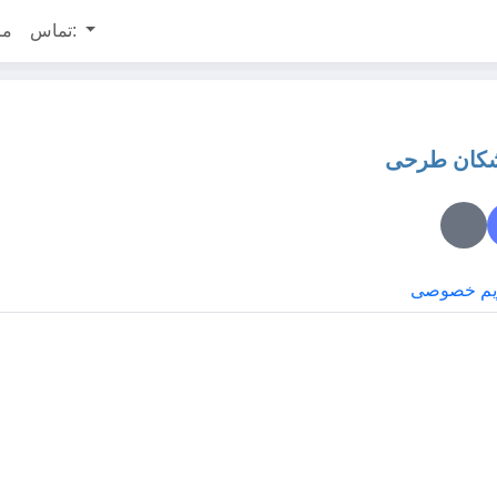
تماس:
مر
شکان طرحی
یم خصوصی