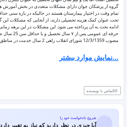
گروه از پزشکان جوان دارای مشکلات متعددی در بخش آموزش هست
تحت عنوان کمک هزینه تحصیلی دارند، از آنجایی که مشکلات این 
ادامه بحث به آن پرداخته می شود. این مشکلات در این برهه زمان
حرفه ای عموم
مصوب 12/3/1359 شورای انقلاب را
عمومی مشکلات متعددی دارند که از آنجایی که این مشکلات با م
...نمایش موارد بیشتر
است هم پوشانی زیادی دارد از ذکر جزییات آن چشم پوشی می کنیم
منطبق با قانون می دانند. ولی این سوال مطرح است که چرا ف
امکانات دولت بدون هیچگونه بدهی به دولت و الزام به خدمت و ب
در انتخاب محل شغل و زندگی دارد. آیا مناطق محروم فقط به ارائ
تماس با نویسنده
آبادانی نیازی نیست؟ آیا به فارغ التحصیلان علوم انسانی جهت ا
است نیازی نیست؟ جالب اینجاست که در منطوق قانون تحصیل رایگ
خود را پرداخت می کنند از ارائه خدمات پس از تحصیل معاف هستند
وجود پرداخت هزینه های هنگفت تحصیل خود همانند همتایان خود 
شروع دادخواست خود را
طرح هستند.
آیا چیزی در نظر دارید که نیاز به تغییر دارد