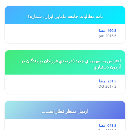
نامه مطالبات جامعه مامایی ایران، شماره1
5 490 امضا
6 Jan 2016
اعتراض به سهميه ي جديد ٥درصدي فرزندان رزمندگان در
آزمون دستياري
5 231 امضا
2 Oct 2017
اردبیل منتظر قطار است...
5 048 امضا