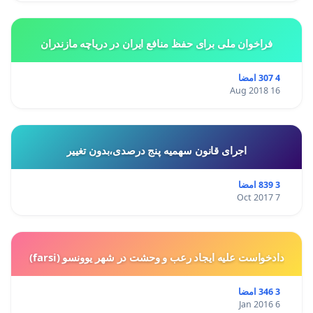
فراخوان ملی برای حفظ منافع ایران در دریاچه مازندران
4 307 امضا
16 Aug 2018
اجرای قانون سهمیه پنج درصدی،بدون تغییر
3 839 امضا
7 Oct 2017
دادخواست علیه ایجاد رعب و وحشت در شهر یوونسو (farsi)
3 346 امضا
6 Jan 2016