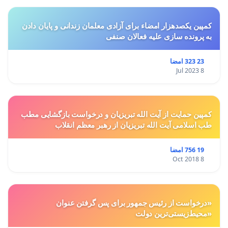
کمپین یکصدهزار امضاء برای آزادی معلمان زندانی و پایان دادن
به پرونده سازی علیه فعالان صنفی
23 323 امضا
8 Jul 2023
کمپین حمایت از آیت الله تبریزیان و درخواست بازگشایی مطب
طب اسلامی آیت الله تبریزیان از رهبر معظم انقلاب
19 756 امضا
8 Oct 2018
«درخواست از رئیس جمهور برای پس گرفتن عنوان
«محیط‌زیستی‌ترین دولت