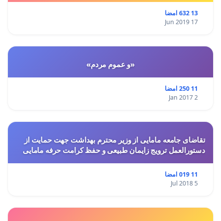
13 632 امضا
17 Jun 2019
«و عموم مردم»
11 250 امضا
2 Jan 2017
تقاضای جامعه مامایی از وزیر محترم بهداشت جهت حمایت از
دستورالعمل ترویج زایمان طبیعی و حفظ کرامت حرفه مامایی
11 019 امضا
5 Jul 2018