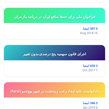
فراخوان ملی برای حفظ منافع ایران در دریاچه مازندران
4 307 امضا
16 Aug 2018
اجرای قانون سهمیه پنج درصدی،بدون تغییر
3 839 امضا
7 Oct 2017
دادخواست علیه ایجاد رعب و وحشت در شهر یوونسو (farsi)
3 346 امضا
6 Jan 2016