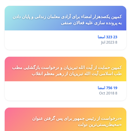
کمپین یکصدهزار امضاء برای آزادی معلمان زندانی و پایان دادن
به پرونده سازی علیه فعالان صنفی
23 323 امضا
8 Jul 2023
کمپین حمایت از آیت الله تبریزیان و درخواست بازگشایی مطب
طب اسلامی آیت الله تبریزیان از رهبر معظم انقلاب
19 756 امضا
8 Oct 2018
«درخواست از رئیس جمهور برای پس گرفتن عنوان
«محیط‌زیستی‌ترین دولت