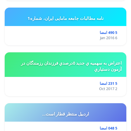
نامه مطالبات جامعه مامایی ایران، شماره1
5 490 امضا
6 Jan 2016
اعتراض به سهميه ي جديد ٥درصدي فرزندان رزمندگان در
آزمون دستياري
5 231 امضا
2 Oct 2017
اردبیل منتظر قطار است...
5 048 امضا