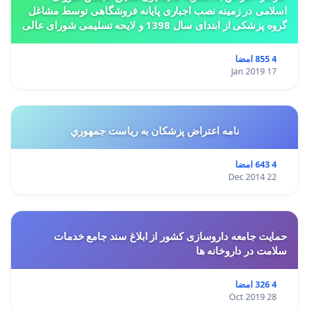
اسلامی در زمینه نصب اجباری پایانه فروشگاهی توسط مشاغل
گروه پزشکی از ابتدای سال 1398 و لایحه تسلیمی شورای عالی
استان ها مبنی بر تغییر کاربری از مسکونی به
4 855 امضا
17 Jan 2019
نامه اعتراض پزشكان به رياست جمهوري
4 643 امضا
22 Dec 2014
حمایت جامعه داروسازی کشور از ابلاغ سند جامع خدمات
سلامت در داروخانه ها
4 326 امضا
28 Oct 2019