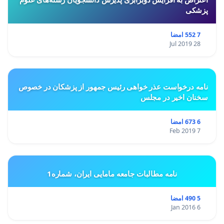
پزشکی
7 552 امضا
28 Jul 2019
نامه درخواست عذر خواهی رئیس جمهور از پزشکان در خصوص
سخنان اخیر در مجلس
6 673 امضا
7 Feb 2019
نامه مطالبات جامعه مامایی ایران، شماره1
5 490 امضا
6 Jan 2016