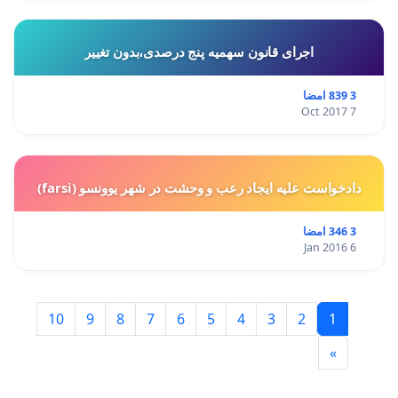
اجرای قانون سهمیه پنج درصدی،بدون تغییر
3 839 امضا
7 Oct 2017
دادخواست علیه ایجاد رعب و وحشت در شهر یوونسو (farsi)
3 346 امضا
6 Jan 2016
10
9
8
7
6
5
4
3
2
1
»