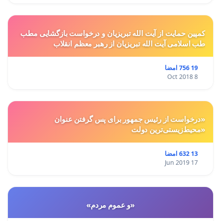
کمپین حمایت از آیت الله تبریزیان و درخواست بازگشایی مطب
طب اسلامی آیت الله تبریزیان از رهبر معظم انقلاب
19 756 امضا
8 Oct 2018
«درخواست از رئیس جمهور برای پس گرفتن عنوان
«محیط‌زیستی‌ترین دولت
13 632 امضا
17 Jun 2019
«و عموم مردم»