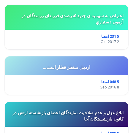
اعتراض به سهميه ي جديد ٥درصدي فرزندان رزمندگان در
آزمون دستياري
5 231 امضا
2 Oct 2017
اردبیل منتظر قطار است...
5 048 امضا
8 Sep 2016
ابلاغ عزل و عدم صلاحیت نمایندگان اعضای بازنشسته ارتش در
کانون بازنشستگان آجا